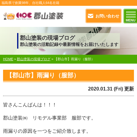
福島県で
創業98年
、自社職人
64名在籍
お問い合わせ
MENU
郡山塗装の現場ブログ
郡山塗装の活動記録や最新情報をお届けいたします
HOME
>
郡山塗装の現場ブログ
>
【郡山市】雨漏り（服部）
【郡山市】雨漏り（服部）
2020.01.31 (Fri) 更新
皆さんこんばんは！！！
郡山塗装㈱ リモデル事業部 服部です。
雨漏りの原因を一つをご紹介致します。