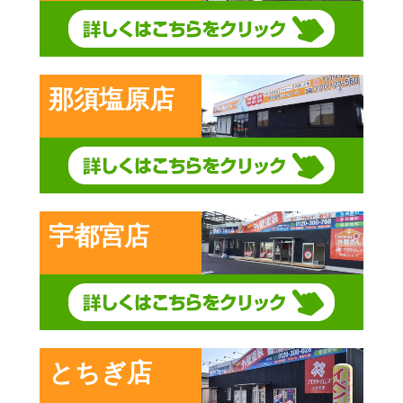
那須塩原店
宇都宮店
とちぎ店