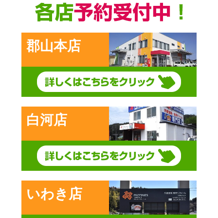
郡山本店
白河店
いわき店