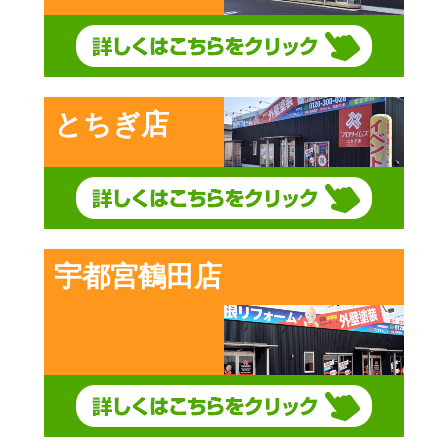
とちぎ店
宇都宮鶴田店