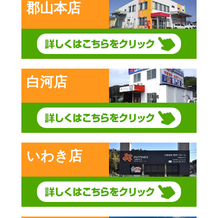
郡山本店
白河店
いわき店