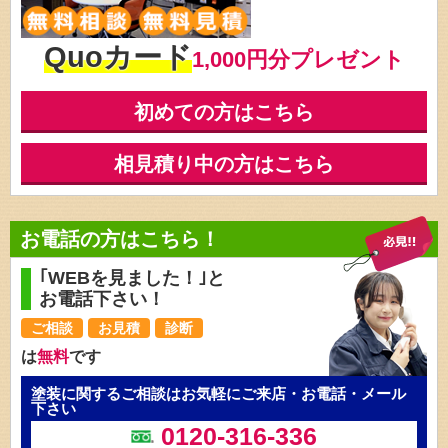
Quoカード
1,000円分プレゼント
初めての方はこちら
相見積り中の方はこちら
お電話の方はこちら！
｢WEBを見ました！｣と
お電話下さい！
ご相談
お見積
診断
は
無料
です
塗装に関するご相談はお気軽にご来店・お電話・メール
下さい
0120-316-336