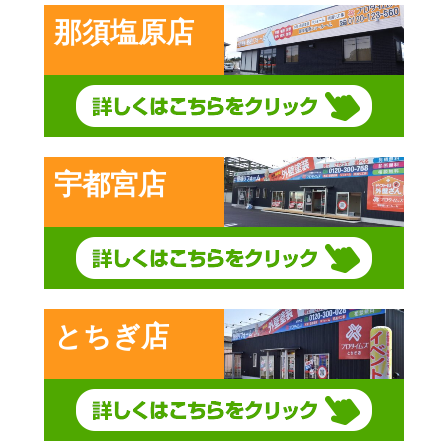
那須塩原店
宇都宮店
とちぎ店