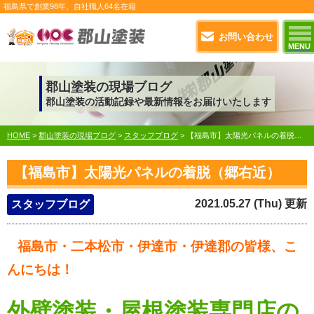
福島県で
創業98年
、自社職人
64名在籍
お問い合わせ
MENU
郡山塗装の現場ブログ
郡山塗装の活動記録や最新情報をお届けいたします
HOME
>
郡山塗装の現場ブログ
>
スタッフブログ
>
【福島市】太陽光パネルの着脱（郷右近）
【福島市】太陽光パネルの着脱（郷右近）
2021.05.27 (Thu) 更新
スタッフブログ
福島市・二本松市・伊達市・伊達郡の皆様、こ
んにちは！
外壁塗装・屋根塗装専門店の