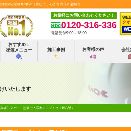
実績が福島県内No1｜郡山市,いわき市,白河市,福島市
お気軽にお問い合わせください！
WE
クオ
0120-316-336
W
電話受付9:00～18:00
おすすめ！
お客様の声
施工事例
会社
塗装メニュー
けいたします
福島市】アパート塗装で入居率アップ！？（郷右近）