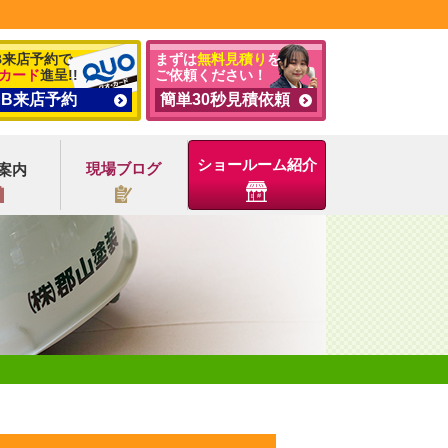
B来店予約で
まずは
無料見積り
を
カード
進呈!!
ご依頼ください！
EB来店予約
簡単30秒見積依頼
ショールーム紹介
現場ブログ
案内