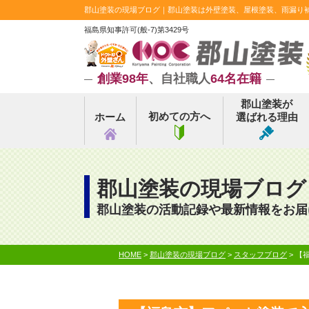
郡山塗装の現場ブログ｜郡山塗装は外壁塗装、屋根塗装、雨漏り補修
福島県知事許可(般-7)第3429号
創業98年
、自社職人
64名在籍
郡山塗装が
初めての方へ
ホーム
選ばれる理由
郡山塗装の現場ブログ
郡山塗装の活動記録や最新情報をお届
HOME
>
郡山塗装の現場ブログ
>
スタッフブログ
>
【