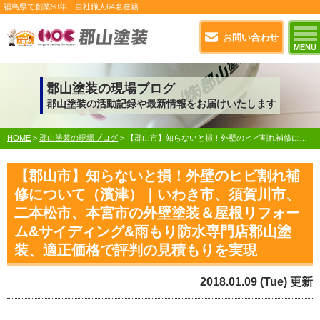
福島県で
創業98年
、自社職人
64名在籍
お問い合わせ
MENU
郡山塗装の現場ブログ
郡山塗装の活動記録や最新情報をお届けいたします
HOME
>
郡山塗装の現場ブログ
>
【郡山市】知らないと損！外壁のヒビ割れ補修について（濱津）｜いわき市、須賀川市、二本松市、本宮市の外壁塗装＆屋根リフォーム&サイディング&雨もり防水専門店郡山塗装、適正価格で評判の見積もりを実現
【郡山市】知らないと損！外壁のヒビ割れ補
修について（濱津）｜いわき市、須賀川市、
二本松市、本宮市の外壁塗装＆屋根リフォー
ム&サイディング&雨もり防水専門店郡山塗
装、適正価格で評判の見積もりを実現
2018.01.09 (Tue) 更新