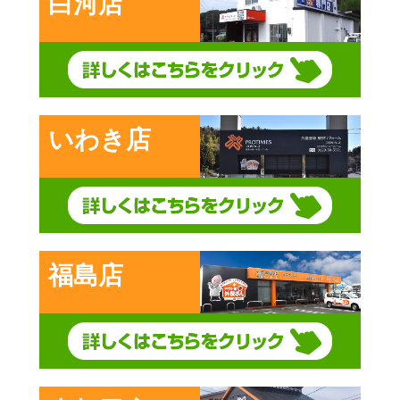
白河店
いわき店
福島店