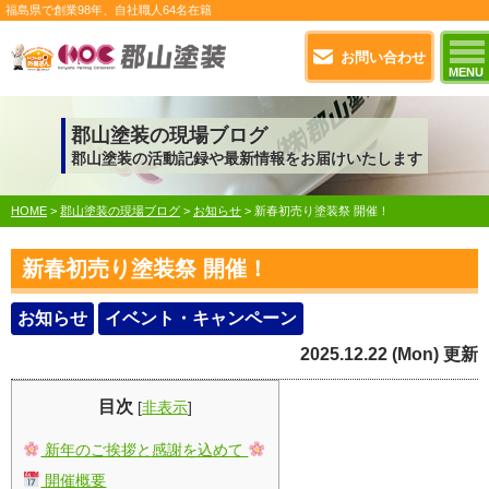
福島県で
創業98年
、自社職人
64名在籍
お問い合わせ
MENU
郡山塗装の現場ブログ
郡山塗装の活動記録や最新情報をお届けいたします
HOME
>
郡山塗装の現場ブログ
>
お知らせ
>
新春初売り塗装祭 開催！
新春初売り塗装祭 開催！
お知らせ
イベント・キャンペーン
2025.12.22 (Mon) 更新
目次
[
非表示
]
新年のご挨拶と感謝を込めて
開催概要