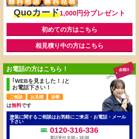
Quoカード
1,000円分プレゼント
初めての方はこちら
相見積り中の方はこちら
お電話の方はこちら！
｢WEBを見ました！｣と
お電話下さい！
ご相談
お見積
診断
は
無料
です
塗装に関するご相談はお気軽にご来店・お電話・メール
下さい
0120-316-336
電話受付 9:00～18:00