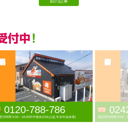
前の記事
0120-788-786
024
付時間 9:00～18:00年中無休(GW,お盆,年末年始休業)
電話受付時間 9:00