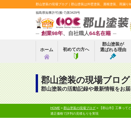
郡山塗装の現場ブログ｜郡山塗装は外壁塗装、屋根塗装、雨漏り補修
福島県知事許可(般-7)第3429号
創業98年
、自社職人
64名在籍
郡山塗装が
初めての方へ
ホーム
選ばれる理由
郡山塗装の現場ブログ
郡山塗装の活動記録や最新情報をお届
HOME
>
郡山塗装の現場ブログ
>
【郡山市】工事ってど
適正価格で評判の見積もりを実現