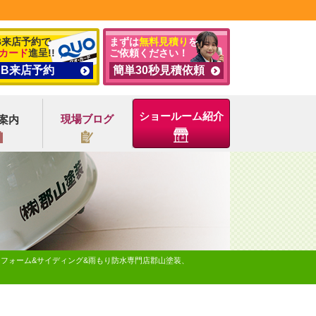
B来店予約で
まずは
無料見積り
を
カード
進呈!!
ご依頼ください！
EB来店予約
簡単30秒見積依頼
ショールーム紹介
現場ブログ
案内
リフォーム&サイディング&雨もり防水専門店郡山塗装、