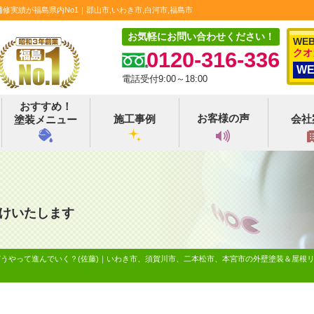
実績が福島県内No1｜郡山市,いわき市,白河市,福島市
お気軽にお問い合わせください！
WE
クオ
0120-316-336
W
電話受付9:00～18:00
おすすめ！
お客様の声
施工事例
会社
塗装メニュー
けいたします
うやって進んでいく？(佐藤)｜いわき市、須賀川市、二本松市、本宮市の外壁塗装＆屋根