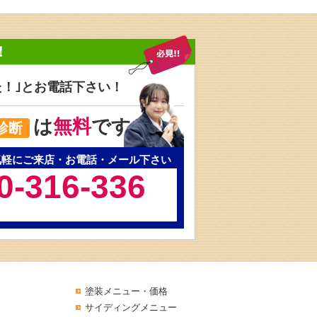
！
た！｣と
お電話下さい！
は
無料
です
診断
気軽にご来店・お電話・メール下さい
0-316-336
塗装メニュー・価格
サイディングメニュー