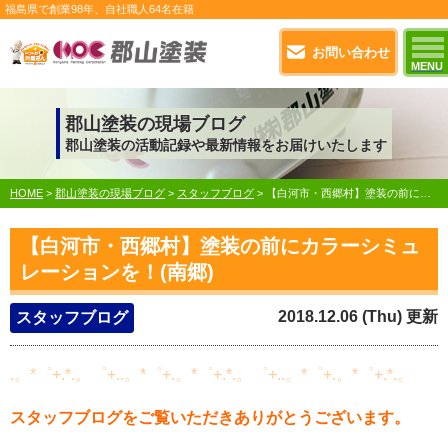
福島県で
創業98年
、自社職人
64名在籍
お問い合わせ
MENU
郡山塗装の現場ブログ
郡山塗装の活動記録や最新情報をお届けいたします
HOME
>
郡山塗装の現場ブログ
>
スタッフブログ
>
【白河市・西郷村】塗装の前にカラーシミュレーションを！(南郷)
【白河市・西郷村】塗装の前にカラーシミュ
レーションを！(南郷)
2018.12.06 (Thu) 更新
スタッフブログ
.。*゜+.*.。゜+..。*゜+.。*゜+.*.。゜+..。*゜+.。*゜+.*.。
スタッフブログをご覧いただきありがとうございます。