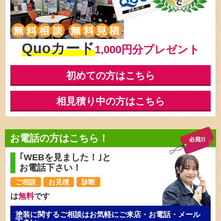
Quoカード
1,000円分プレゼント
初めての方はこちら
相見積り中の方はこちら
お電話の方はこちら！
｢WEBを見ました！｣と
お電話下さい！
ご相談
お見積
診断
は
無料
です
塗装に関するご相談はお気軽にご来店・お電話・メール