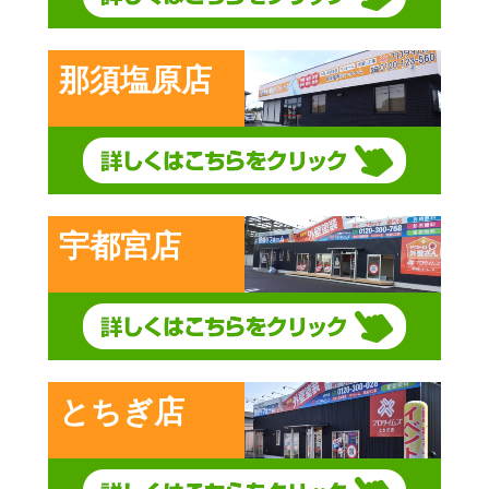
那須塩原店
宇都宮店
とちぎ店