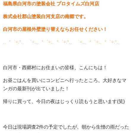
福島県白河市の塗装会社 プロタイムズ白河店
株式会社郡山塗装白河支店の南郷です。
白河市の屋根外壁塗り替えならお任せください！
.。*゜+.*.。゜+..。*゜+.。*゜+.*.。゜+..。*゜+.。*゜+.*.。
白河市・西郷村にお住まいの皆様、こんにちは！
お昼ごはんを買いにコンビニへ行ったところ、大好きなマ
ンガの最新刊が出ていました！
帰りに買って、今日の夜はじっくり読もうと思います
(
笑
)
今日は現場調査
2
件の予定でしたが、朝から生憎の雨だった