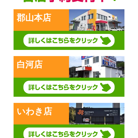
郡山本店
白河店
いわき店