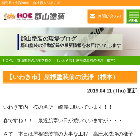
福島県で
創業98年
、自社職人
64名在籍
お問い合わせ
MENU
郡山塗装の現場ブログ
郡山塗装の活動記録や最新情報をお届けいたします
HOME
>
郡山塗装の現場ブログ
>
【いわき市】屋根塗装前の洗浄（根本）
【いわき市】屋根塗装前の洗浄（根本）
2019.04.11 (Thu) 更新
いわき市内 桜の名所 綺麗に咲いています！！
春ですね！！ 最近肌寒い日が続いていますが・・・
さて 本日は屋根塗装前の大事な工程 高圧水洗浄の様子