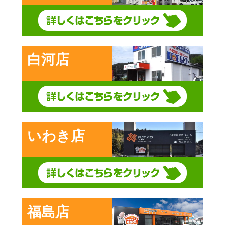
白河店
いわき店
福島店