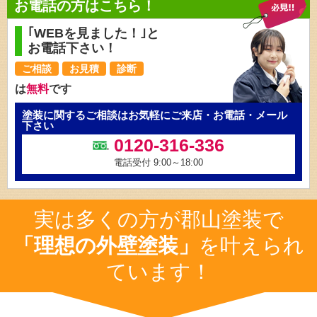
お電話の方はこちら！
｢WEBを見ました！｣と
お電話下さい！
ご相談
お見積
診断
は
無料
です
塗装に関するご相談はお気軽にご来店・お電話・メール
下さい
0120-316-336
電話受付 9:00～18:00
実は多くの方が郡山塗装で
「理想の外壁塗装」
を叶えられ
ています！