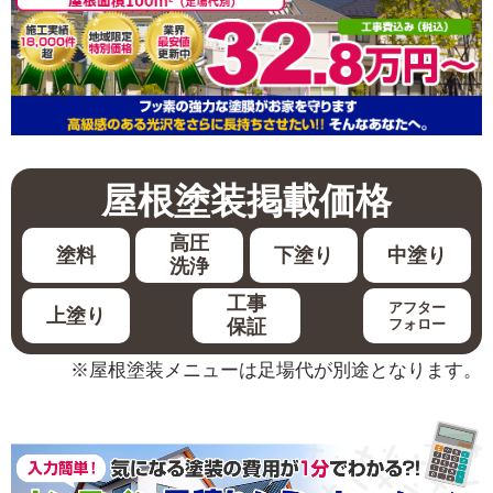
屋根塗装
掲載価格
高圧
塗料
下塗り
中塗り
洗浄
工事
アフター
上塗り
保証
フォロー
※屋根塗装メニューは足場代が別途となります。