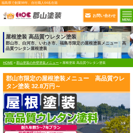
福島県で
創業98年
、自社職人
64名在籍
お問い合わせ
MENU
屋根塗装 高品質ウレタン塗装
郡山市、白河市、いわき市、福島市限定の屋根塗装メニュー 高
品質ウレタン屋根塗装
HOME
>
郡山塗装の外壁塗装メニュー
>
屋根塗装 高品質ウレタン塗装
郡山市限定の屋根塗装メニュー 高品質ウレ
タン塗装 32.8万円～