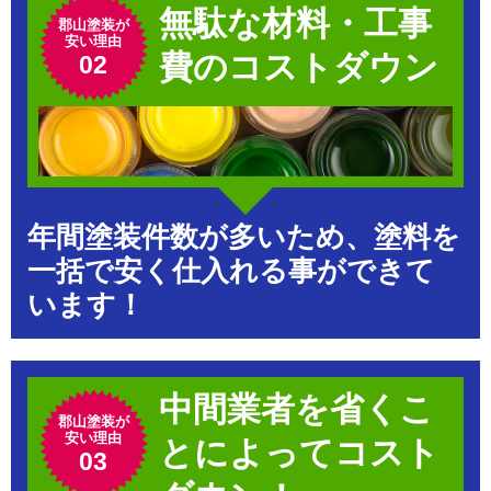
無駄な材料・工事
郡山塗装が
安い理由
費のコストダウン
02
年間塗装件数が多いため、塗料を
一括で安く仕入れる事ができて
います！
中間業者を省くこ
郡山塗装が
安い理由
とによってコスト
03