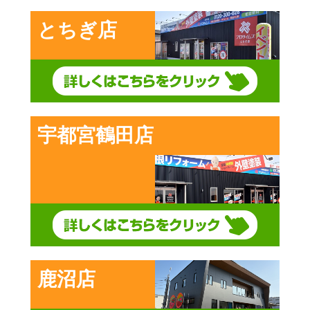
とちぎ店
宇都宮鶴田店
鹿沼店