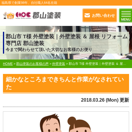
福島県で
創業98年
、自社職人
64名在籍
お問い合わせ
MENU
郡山市 T様 外壁塗装｜外壁塗装 ＆ 屋根 リフォーム
専門店 郡山塗装
今まで関わらせて頂いた大切なお客様のお便り
HOME
>
郡山塗装のお客様の声
>
外壁塗装
>
郡山市 T様 外壁塗装｜外壁塗装 ＆ 屋根 リフォーム専門店 郡山塗装
細かなところまできちんと作業がなされてい
た
2018.03.26 (Mon) 更新