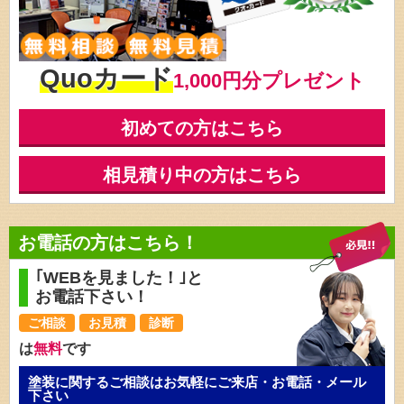
Quoカード
1,000円分プレゼント
初めての方はこちら
相見積り中の方はこちら
お電話の方はこちら！
｢WEBを見ました！｣と
お電話下さい！
ご相談
お見積
診断
は
無料
です
塗装に関するご相談はお気軽にご来店・お電話・メール
下さい