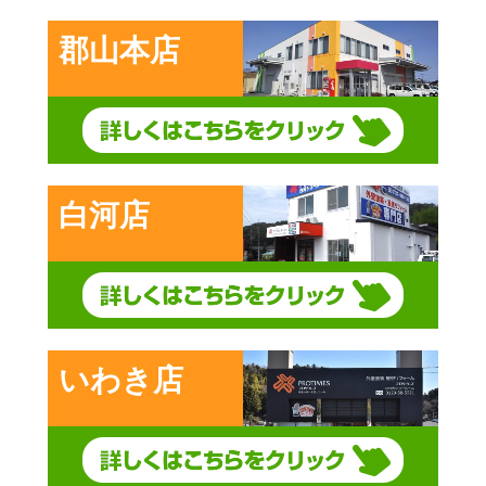
郡山本店
白河店
いわき店