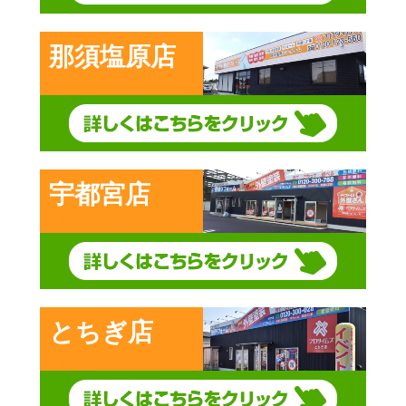
那須塩原店
宇都宮店
とちぎ店