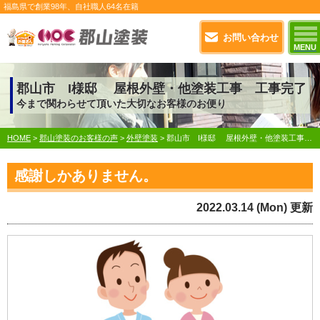
福島県で
創業98年
、自社職人
64名在籍
お問い合わせ
MENU
郡山市 I様邸 屋根外壁・他塗装工事 工事完了
今まで関わらせて頂いた大切なお客様のお便り
HOME
>
郡山塗装のお客様の声
>
外壁塗装
>
郡山市 I様邸 屋根外壁・他塗装工事 工事完了
感謝しかありません。
2022.03.14 (Mon) 更新