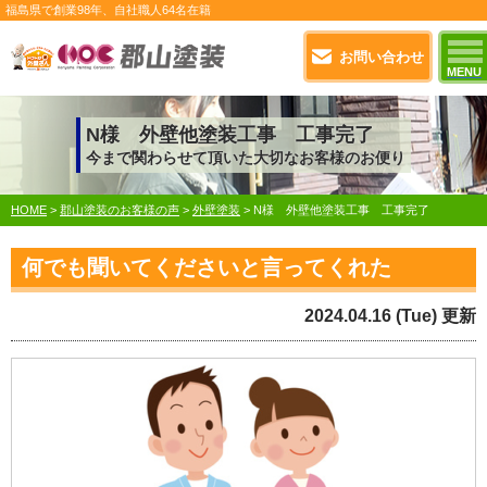
福島県で
創業98年
、自社職人
64名在籍
お問い合わせ
MENU
N様 外壁他塗装工事 工事完了
今まで関わらせて頂いた大切なお客様のお便り
HOME
>
郡山塗装のお客様の声
>
外壁塗装
>
N様 外壁他塗装工事 工事完了
何でも聞いてくださいと言ってくれた
2024.04.16 (Tue) 更新