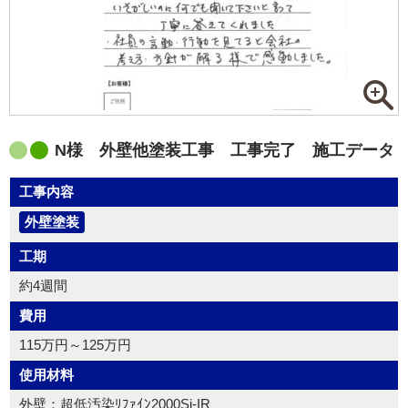
N様 外壁他塗装工事 工事完了 施工データ
工事内容
外壁塗装
工期
約4週間
費用
115万円～125万円
使用材料
外壁：超低汚染ﾘﾌｧｲﾝ2000Si-IR