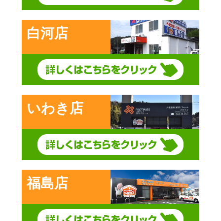
白河店
いわき店
福島店