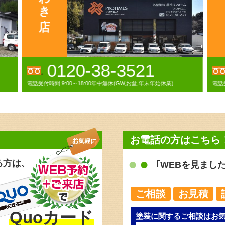
0120-00-1282
電話受付時間 9:00～18:00(日曜・祝祭日除く)
電話受
お電話の方はこちら
る方は、
｢WEBを見まし
ご相談
お見積
Quoカード
塗装に関するご相談はお