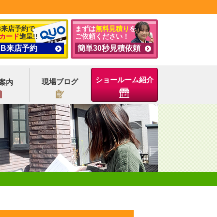
B来店予約で
まずは
無料見積り
を
カード
進呈!!
ご依頼ください！
EB来店予約
簡単30秒見積依頼
ショールーム紹介
現場ブログ
案内