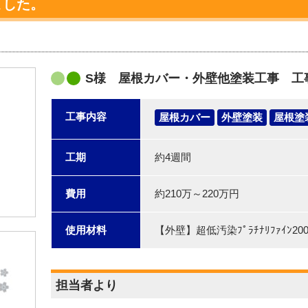
ました。
S様 屋根カバー・外壁他塗装工事 工
工事内容
屋根カバー
外壁塗装
屋根塗
工期
約4週間
費用
約210万～220万円
使用材料
【外壁】超低汚染ﾌﾟﾗﾁﾅﾘﾌｧｲﾝ200
担当者より