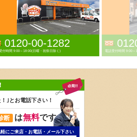
0120-788-786
024
付時間 9:00～18:00年中無休(GW,お盆,年末年始休業)
電話受付時間 9:00
！
た！｣と
お電話下さい！
は
無料
です
診断
気軽にご来店・お電話・メール下さい