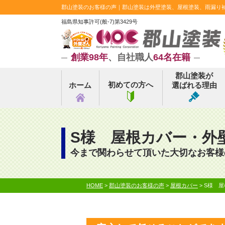
郡山塗装のお客様の声｜郡山塗装は外壁塗装、屋根塗装、雨漏り補修
福島県知事許可(般-7)第3429号
創業98年
、自社職人
64名在籍
郡山塗装が
初めての方へ
ホーム
選ばれる理由
S様 屋根カバー・外
今まで関わらせて頂いた大切なお客様
HOME
>
郡山塗装のお客様の声
>
屋根カバー
>
S様 