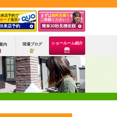
B来店予約で
まずは
無料見積り
を
カード
進呈!!
ご依頼ください！
EB来店予約
簡単30秒見積依頼
ショールーム紹介
現場ブログ
案内