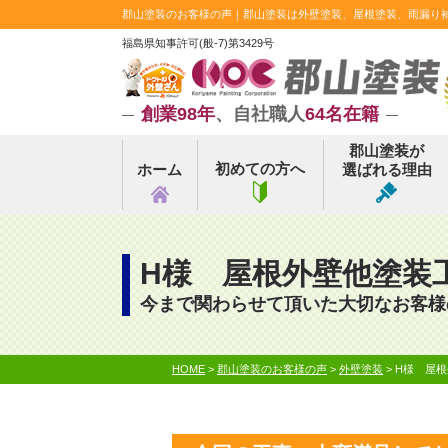
郡山塗装のお客様の声｜郡山塗装は外壁塗装、屋根塗装、雨漏り補修
福島県知事許可(般-7)第3429号
創業98年
、自社職人
64名在籍
郡山塗装が
初めての方へ
ホーム
選ばれる理由
H様 屋根外壁他塗装
今まで関わらせて頂いた大切なお客様
HOME
>
郡山塗装のお客様の声
>
外壁塗装
>
H様 屋