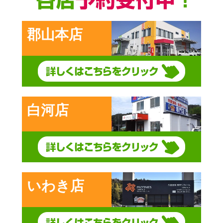
郡山本店
白河店
いわき店