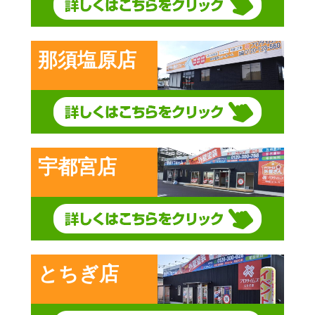
那須塩原店
宇都宮店
とちぎ店