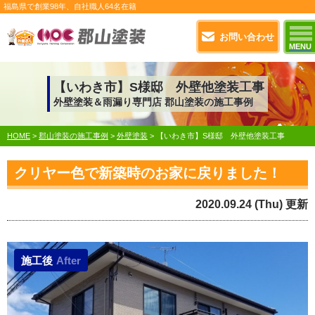
福島県で
創業98年
、自社職人
64名在籍
お問い合わせ
MENU
【いわき市】S様邸 外壁他塗装工事
外壁塗装＆雨漏り専門店 郡山塗装の施工事例
HOME
>
郡山塗装の施工事例
>
外壁塗装
>
【いわき市】S様邸 外壁他塗装工事
クリヤー色で新築時のお家に戻りました！
2020.09.24 (Thu) 更新
施工後
After