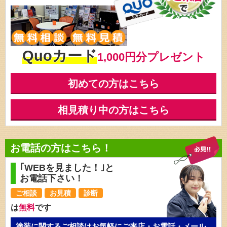
Quoカード
1,000円分プレゼント
初めての方はこちら
相見積り中の方はこちら
お電話の方はこちら！
｢WEBを見ました！｣と
お電話下さい！
ご相談
お見積
診断
は
無料
です
塗装に関するご相談はお気軽にご来店・お電話・メール