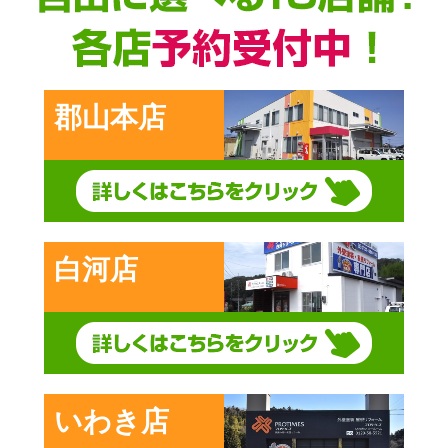
郡山本店
白河店
いわき店