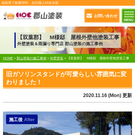
福島県で
創業98年
、自社職人
64名在籍
お問い合わせ
MENU
【双葉郡】 M様邸 屋根外壁他塗装工事
外壁塗装＆雨漏り専門店 郡山塗装の施工事例
HOME
>
郡山塗装の施工事例
>
外壁塗装
>
【双葉郡】 M様邸 屋根外壁他塗装工事
旧ガソリンスタンドが可愛らしい雰囲気に変
わりました！
2020.11.16 (Mon) 更新
施工後
After