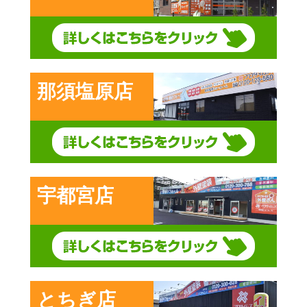
那須塩原店
宇都宮店
とちぎ店