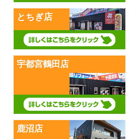
とちぎ店
宇都宮鶴田店
鹿沼店