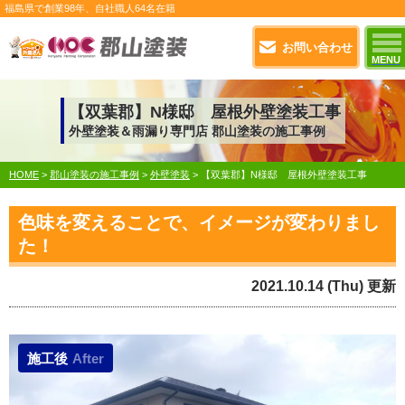
福島県で
創業98年
、自社職人
64名在籍
お問い合わせ
MENU
【双葉郡】N様邸 屋根外壁塗装工事
外壁塗装＆雨漏り専門店 郡山塗装の施工事例
HOME
>
郡山塗装の施工事例
>
外壁塗装
>
【双葉郡】N様邸 屋根外壁塗装工事
色味を変えることで、イメージが変わりまし
た！
2021.10.14 (Thu) 更新
施工後
After