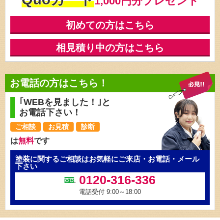
1,000円分プレゼント
初めての方はこちら
相見積り中の方はこちら
お電話の方はこちら！
｢WEBを見ました！｣と
お電話下さい！
ご相談
お見積
診断
は
無料
です
塗装に関するご相談はお気軽にご来店・お電話・メール
下さい
0120-316-336
電話受付 9:00～18:00