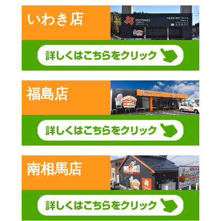
いわき店
福島店
南相馬店