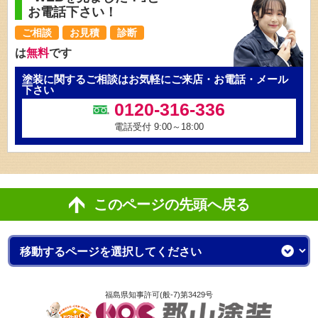
お電話下さい！
ご相談
お見積
診断
は
無料
です
塗装に関するご相談はお気軽にご来店・お電話・メール
下さい
0120-316-336
電話受付 9:00～18:00
このページの先頭へ戻る
福島県知事許可(般-7)第3429号