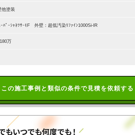
壁他塗装
ｰﾊﾟｰｼｬﾈﾂｻｰﾓF 外壁：超低汚染ﾘﾌｧｲﾝ1000Si-IR
180万
この施工事例と類似の条件で見積を依頼する