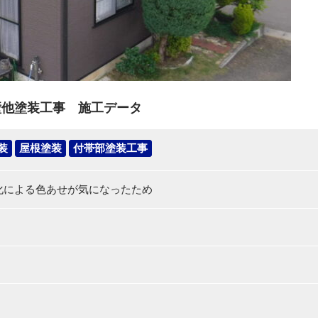
壁他塗装工事 施工データ
装
屋根塗装
付帯部塗装工事
化による色あせが気になったため