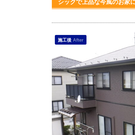
シックで上品な今風のお家
施工後
After