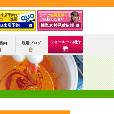
B来店予約で
まずは
無料見積り
を
カード
進呈!!
ご依頼ください！
EB来店予約
簡単30秒見積依頼
ショールーム紹介
現場ブログ
案内