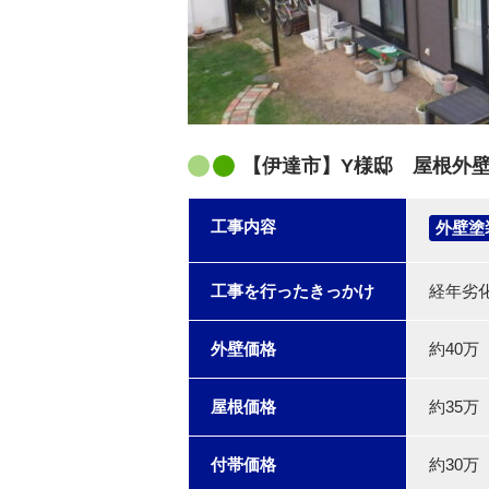
【伊達市】Y様邸 屋根外
工事内容
外壁塗
工事を行ったきっかけ
経年劣
外壁価格
約40万
屋根価格
約35万
付帯価格
約30万