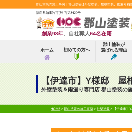
郡山塗装の施工事例｜郡山塗装は外壁塗装、屋根塗装、雨漏り補修実
福島県知事許可(般-7)第3429号
創業98年
、自社職人
64名在籍
郡山塗装が
初めての方へ
ホーム
選ばれる理由
【伊達市】Y様邸 屋
外壁塗装＆雨漏り専門店 郡山塗装の
HOME
>
郡山塗装の施工事例
>
外壁塗装
>
【伊達市】