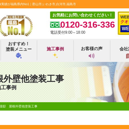
績が福島県内No1｜郡山市,いわき市,白河市,福島市
お気軽にお問い合わせください！
WE
クオ
0120-316-336
W
電話受付9:00～18:00
おすすめ！
お客様の声
施工事例
会社
塗装メニュー
根外壁他塗装工事
施工事例
Y様邸 屋根外壁他塗装工事