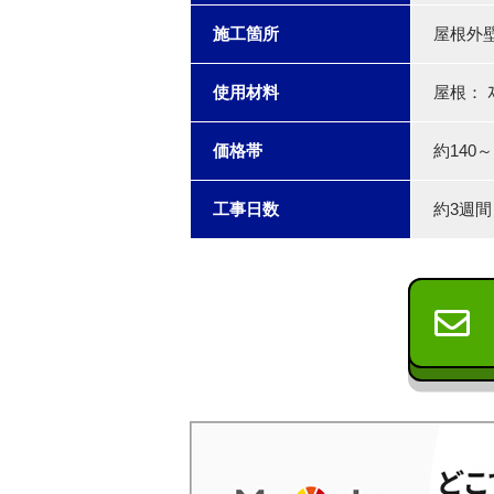
施工箇所
屋根外
使用材料
屋根： ｽ
価格帯
約140～
工事日数
約3週間