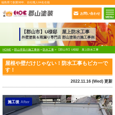
福島県で
創業98年
、自社職人
64名在籍
お問い合わせ
MENU
【郡山市】U様邸 屋上防水工事
外壁塗装＆雨漏り専門店 郡山塗装の施工事例
HOME
>
郡山塗装の施工事例
>
防水工事
>
【郡山市】U様邸 屋上防水工事
屋根や壁だけじゃない！防水工事もピカ一で
す！
2022.11.16 (Wed) 更新
施工後
After