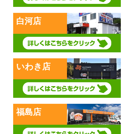
白河店
いわき店
福島店