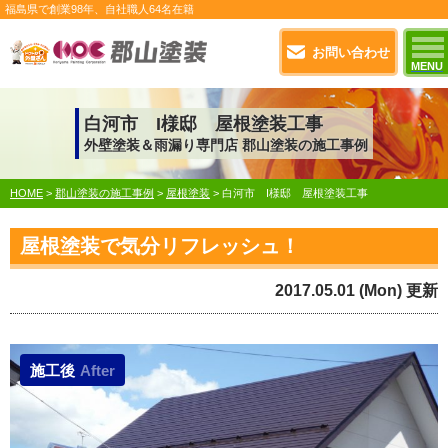
福島県で
創業98年
、自社職人
64名在籍
お問い合わせ
MENU
白河市 I様邸 屋根塗装工事
外壁塗装＆雨漏り専門店 郡山塗装の施工事例
HOME
>
郡山塗装の施工事例
>
屋根塗装
>
白河市 I様邸 屋根塗装工事
屋根塗装で気分リフレッシュ！
2017.05.01 (Mon) 更新
施工後
After