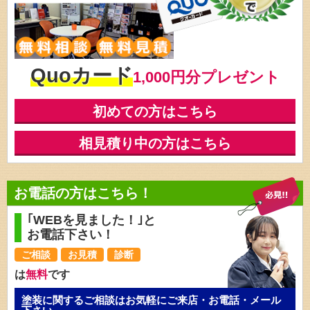
Quoカード
1,000円分プレゼント
初めての方はこちら
相見積り中の方はこちら
お電話の方はこちら！
｢WEBを見ました！｣と
お電話下さい！
ご相談
お見積
診断
は
無料
です
塗装に関するご相談はお気軽にご来店・お電話・メール