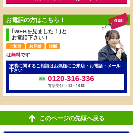
お電話の方はこちら！
｢WEBを見ました！｣と
お電話下さい！
ご相談
お見積
診断
は
無料
です
塗装に関するご相談はお気軽にご来店・お電話・メール
下さい
0120-316-336
電話受付 9:00～18:00
このページの先頭へ戻る