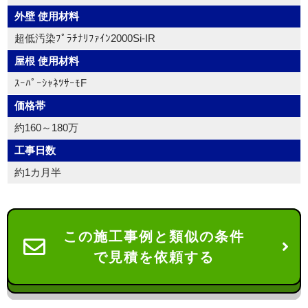
外壁 使用材料
超低汚染ﾌﾟﾗﾁﾅﾘﾌｧｲﾝ2000Si-IR
屋根 使用材料
ｽｰﾊﾟｰｼｬﾈﾂｻｰﾓF
価格帯
約160～180万
工事日数
約1カ月半
この施工事例と類似の条件
で見積を依頼する