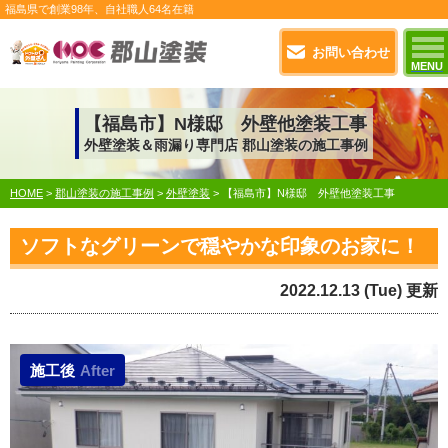
福島県で
創業98年
、自社職人
64名在籍
お問い合わせ
MENU
【福島市】N様邸 外壁他塗装工事
外壁塗装＆雨漏り専門店 郡山塗装の施工事例
HOME
>
郡山塗装の施工事例
>
外壁塗装
>
【福島市】N様邸 外壁他塗装工事
ソフトなグリーンで穏やかな印象のお家に！
2022.12.13 (Tue) 更新
施工後
After