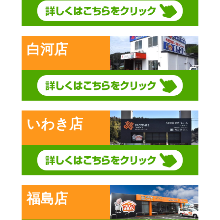
白河店
いわき店
福島店