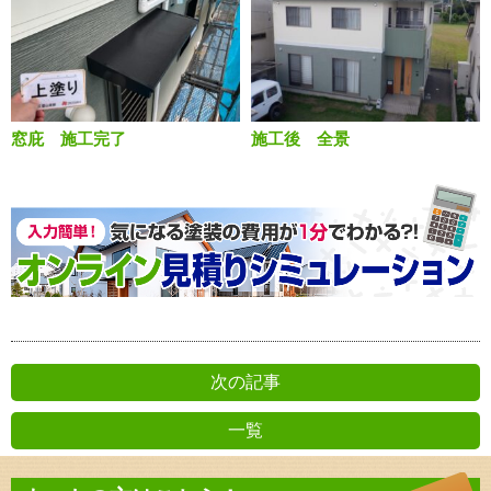
窓庇 施工完了
施工後 全景
次の記事
一覧
前の記事