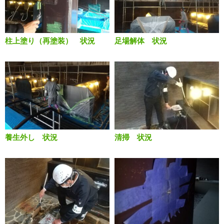
柱上塗り（再塗装） 状況
足場解体 状況
養生外し 状況
清掃 状況