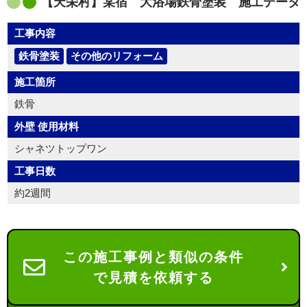
【天栄村】某宿 大浴場鉄骨塗装 施工データ
工事内容
鉄骨塗装
その他のリフォーム
施工箇所
鉄骨
外壁 使用材料
シャネツトップワン
工事日数
約2週間
この施工事例と類似の条件
で見積を依頼する