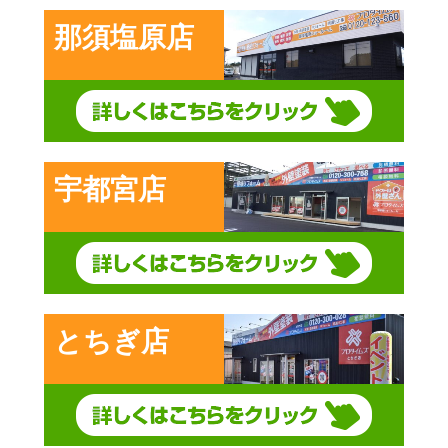
那須塩原店
宇都宮店
とちぎ店