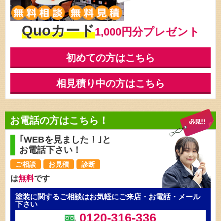
Quoカード
1,000円分プレゼント
初めての方はこちら
相見積り中の方はこちら
お電話の方はこちら！
｢WEBを見ました！｣と
お電話下さい！
ご相談
お見積
診断
は
無料
です
塗装に関するご相談はお気軽にご来店・お電話・メール
下さい
0120-316-336