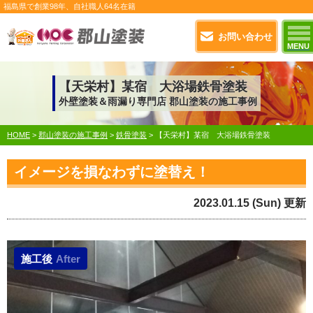
福島県で
創業98年
、自社職人
64名在籍
お問い合わせ
MENU
【天栄村】某宿 大浴場鉄骨塗装
外壁塗装＆雨漏り専門店 郡山塗装の施工事例
HOME
>
郡山塗装の施工事例
>
鉄骨塗装
>
【天栄村】某宿 大浴場鉄骨塗装
イメージを損なわずに塗替え！
2023.01.15 (Sun) 更新
施工後
After