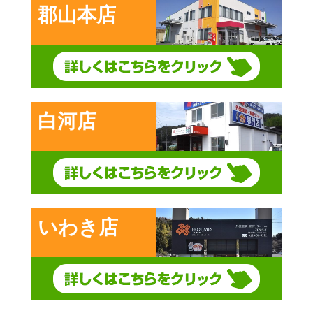
郡山本店
白河店
いわき店