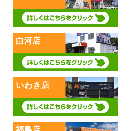
白河店
いわき店
福島店