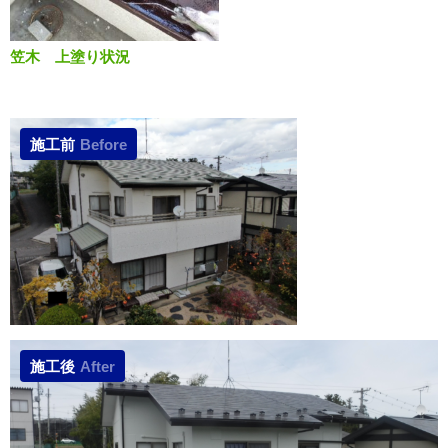
笠木 上塗り状況
施工前
Before
施工後
After