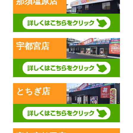
那須塩原店
宇都宮店
とちぎ店