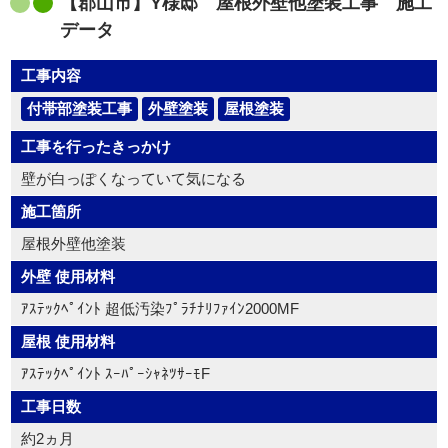
【郡山市】Y様邸 屋根外壁他塗装工事 施工
データ
工事内容
付帯部塗装工事
外壁塗装
屋根塗装
工事を行ったきっかけ
壁が白っぽくなっていて気になる
施工箇所
屋根外壁他塗装
外壁 使用材料
ｱｽﾃｯｸﾍﾟｲﾝﾄ 超低汚染ﾌﾟﾗﾁﾅﾘﾌｧｲﾝ2000MF
屋根 使用材料
ｱｽﾃｯｸﾍﾟｲﾝﾄ ｽｰﾊﾟｰｼｬﾈﾂｻｰﾓF
工事日数
約2ヵ月