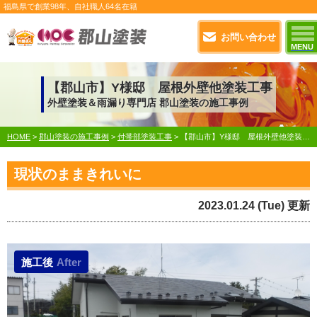
福島県で
創業98年
、自社職人
64名在籍
お問い合わせ
MENU
【郡山市】Y様邸 屋根外壁他塗装工事
外壁塗装＆雨漏り専門店 郡山塗装の施工事例
HOME
>
郡山塗装の施工事例
>
付帯部塗装工事
>
【郡山市】Y様邸 屋根外壁他塗装工事
現状のままきれいに
2023.01.24 (Tue) 更新
施工後
After