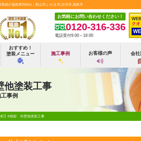
績が福島県内No1｜郡山市,いわき市,白河市,福島市
お気軽にお問い合わせください！
WE
クオ
0120-316-336
W
電話受付9:00～18:00
おすすめ！
お客様の声
施工事例
会社
塗装メニュー
壁他塗装工事
施工事例
吹町】K様邸 外壁他塗装工事