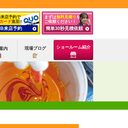
B来店予約で
まずは
無料見積り
を
カード
進呈!!
ご依頼ください！
EB来店予約
簡単30秒見積依頼
ショールーム紹介
現場ブログ
案内