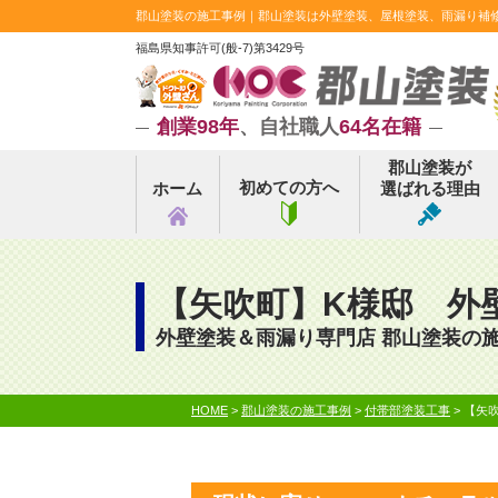
郡山塗装の施工事例｜郡山塗装は外壁塗装、屋根塗装、雨漏り補修実
福島県知事許可(般-7)第3429号
創業98年
、自社職人
64名在籍
郡山塗装が
初めての方へ
ホーム
選ばれる理由
【矢吹町】K様邸 外
外壁塗装＆雨漏り専門店 郡山塗装の
HOME
>
郡山塗装の施工事例
>
付帯部塗装工事
>
【矢