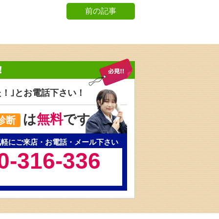
前の記事
！
た！｣と
お電話下さい！
は
無料
です
診断
気軽にご来店・お電話・メール下さい
0-316-336