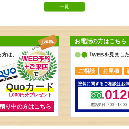
一覧
お電話の方はこちら
る方は、
｢WEBを見まし
ご相談
お見積
塗装に関するご相談はお
Quoカード
012
1,000円分プレゼント
電話受付 9:00～18:00
積り中の方はこちら