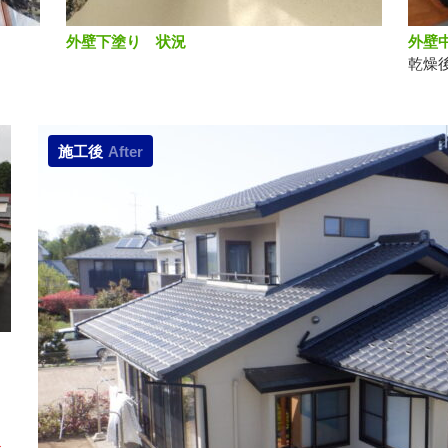
外壁下塗り 状況
外壁
乾燥
施工後
After