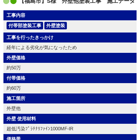
【福島市】S様 外壁他塗装工事 施工データ
工事内容
付帯部塗装工事
外壁塗装
工事を行ったきっかけ
経年による劣化が気になったため
外壁価格
約50万
付帯価格
約60万
施工箇所
外壁他
外壁 使用材料
超低汚染ﾌﾟﾗﾁﾅﾘﾌｧｲﾝ1000MF-IR
価格帯