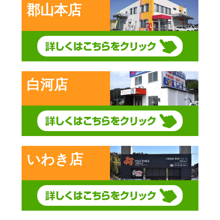
郡山本店
白河店
いわき店