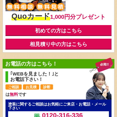
Quoカード
1,000円分プレゼント
初めての方はこちら
相見積り中の方はこちら
お電話の方はこちら！
｢WEBを見ました！｣と
お電話下さい！
ご相談
お見積
診断
は
無料
です
塗装に関するご相談はお気軽にご来店・お電話・メール
下さい
0120-316-336