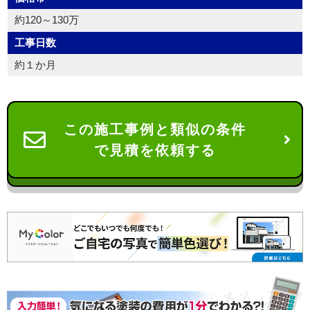
約120～130万
工事日数
約１か月
この施工事例と類似の条件
で見積を依頼する