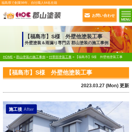
福島県で
創業98年
、自社職人
64名在籍
お問い合わせ
MENU
【福島市】S様 外壁他塗装工事
外壁塗装＆雨漏り専門店 郡山塗装の施工事例
HOME
>
郡山塗装の施工事例
>
付帯部塗装工事
>
【福島市】S様 外壁他塗装工事
【福島市】S様 外壁他塗装工事
2023.03.27 (Mon) 更新
施工後
After