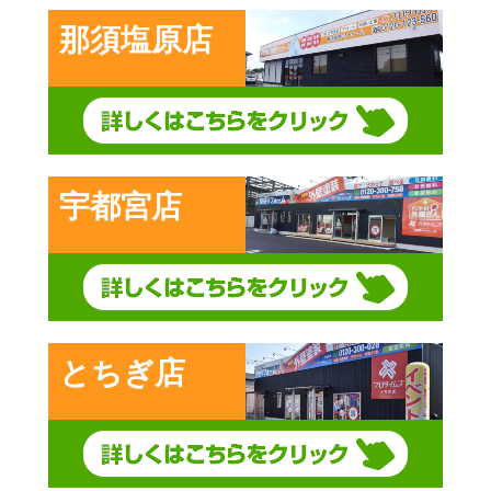
那須塩原店
宇都宮店
とちぎ店