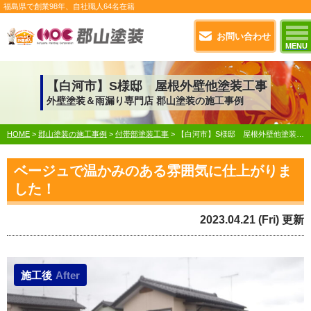
福島県で
創業98年
、自社職人
64名在籍
お問い合わせ
MENU
【白河市】S様邸 屋根外壁他塗装工事
外壁塗装＆雨漏り専門店 郡山塗装の施工事例
HOME
>
郡山塗装の施工事例
>
付帯部塗装工事
>
【白河市】S様邸 屋根外壁他塗装工事
ベージュで温かみのある雰囲気に仕上がりま
した！
2023.04.21 (Fri) 更新
施工後
After