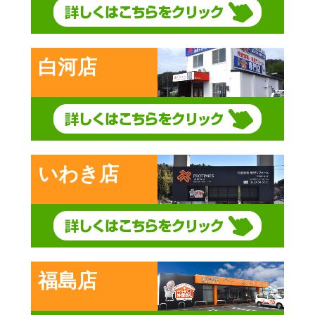
白河店
いわき店
福島店