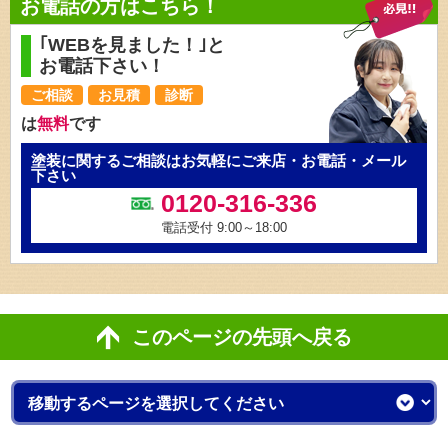
お電話の方はこちら！
｢WEBを見ました！｣と
お電話下さい！
ご相談
お見積
診断
は
無料
です
塗装に関するご相談はお気軽にご来店・お電話・メール
下さい
0120-316-336
電話受付 9:00～18:00
このページの先頭へ戻る