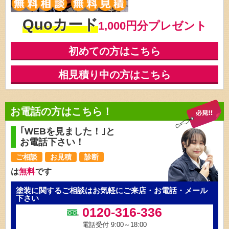
Quoカード
1,000円分プレゼント
初めての方はこちら
相見積り中の方はこちら
お電話の方はこちら！
｢WEBを見ました！｣と
お電話下さい！
ご相談
お見積
診断
は
無料
です
塗装に関するご相談はお気軽にご来店・お電話・メール
下さい
0120-316-336
電話受付 9:00～18:00