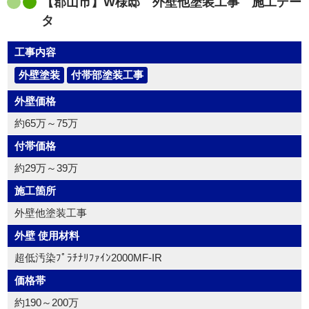
【郡山市】W様邸 外壁他塗装工事 施工デー
タ
工事内容
外壁塗装
付帯部塗装工事
外壁価格
約65万～75万
付帯価格
約29万～39万
施工箇所
外壁他塗装工事
外壁 使用材料
超低汚染ﾌﾟﾗﾁﾅﾘﾌｧｲﾝ2000MF-IR
価格帯
約190～200万