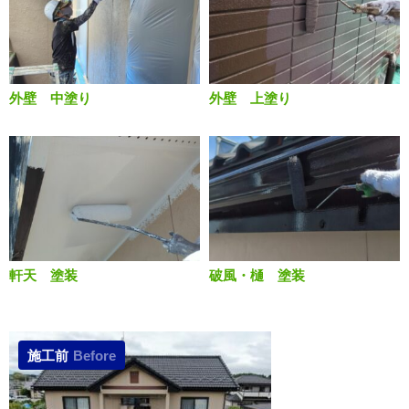
外壁 中塗り
外壁 上塗り
軒天 塗装
破風・樋 塗装
施工前
Before