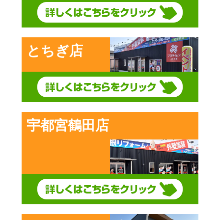
とちぎ店
宇都宮鶴田店