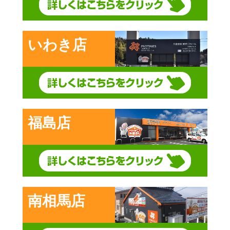
いわき店
福島店
南相馬店