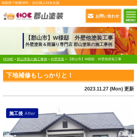
福島県で
創業98年
、自社職人
64名在籍
お問い合わせ
MENU
【郡山市】W様邸 外壁他塗装工事
外壁塗装＆雨漏り専門店 郡山塗装の施工事例
HOME
>
郡山塗装の施工事例
>
外壁塗装
>
【郡山市】W様邸 外壁他塗装工事
下地補修もしっかりと！
2023.11.27 (Mon) 更新
施工後
After