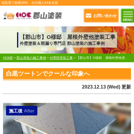
福島県で
創業98年
、自社職人
64名在籍
お問い合わせ
MENU
【郡山市】O様邸 屋根外壁他塗装工事
外壁塗装＆雨漏り専門店 郡山塗装の施工事例
HOME
>
郡山塗装の施工事例
>
付帯部塗装工事
>
【郡山市】O様邸 屋根外壁他塗装工事
白黒ツートンでクールな印象へ
2023.12.13 (Wed) 更新
施工後
After