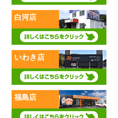
白河店
いわき店
福島店