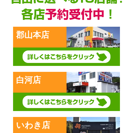
郡山本店
白河店
いわき店