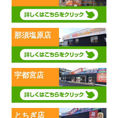
那須塩原店
宇都宮店
とちぎ店