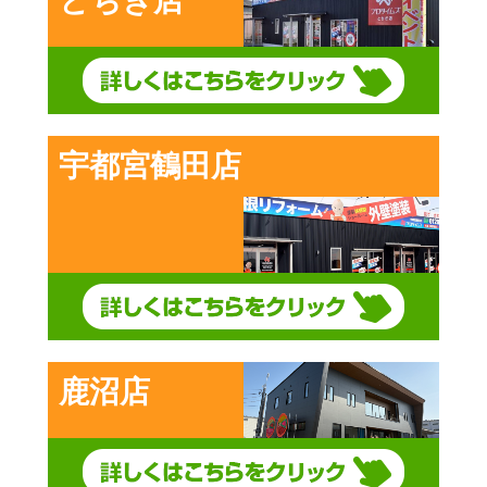
とちぎ店
宇都宮鶴田店
鹿沼店