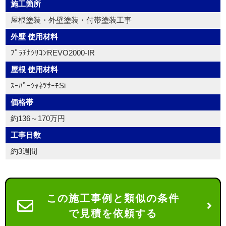
施工箇所
屋根塗装・外壁塗装・付帯塗装工事
外壁 使用材料
ﾌﾟﾗﾁﾅｼﾘｺﾝREVO2000-IR
屋根 使用材料
ｽｰﾊﾟｰｼｬﾈﾂｻｰﾓSi
価格帯
約136～170万円
工事日数
約3週間
この施工事例と類似の条件
で見積を依頼する