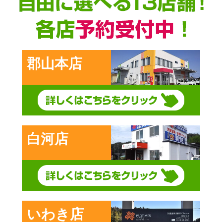
郡山本店
白河店
いわき店