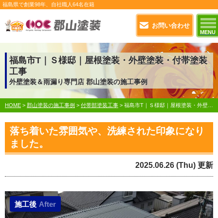
福島県で
創業98年
、自社職人
64名在籍
お問い合わせ
MENU
福島市T｜Ｓ様邸｜屋根塗装・外壁塗装・付帯塗装
工事
外壁塗装＆雨漏り専門店 郡山塗装の施工事例
HOME
>
郡山塗装の施工事例
>
付帯部塗装工事
>
福島市T｜Ｓ様邸｜屋根塗装・外壁塗装・付帯塗装工事
落ち着いた雰囲気や、洗練された印象になり
ました。
2025.06.26 (Thu) 更新
施工後
After