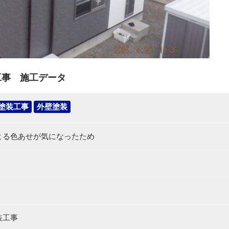
工事 施工データ
塗装工事
外壁塗装
よる色あせが気になったため
装工事