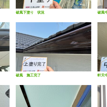
破風下塗り 状況
破風
破風 施工完了
軒天