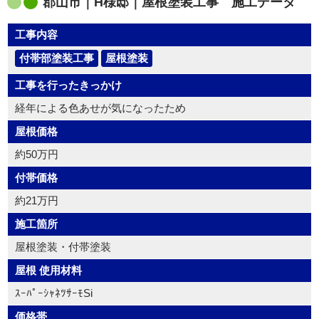
郡山市｜H様邸｜屋根塗装工事 施工データ
工事内容
付帯部塗装工事
屋根塗装
工事を行ったきっかけ
経年による色あせが気になったため
屋根価格
約50万円
付帯価格
約21万円
施工箇所
屋根塗装・付帯塗装
屋根 使用材料
ｽｰﾊﾟｰｼｬﾈﾂｻｰﾓSi
価格帯