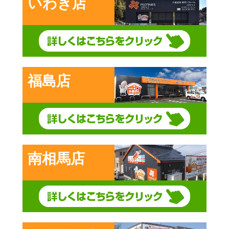
いわき店
福島店
南相馬店