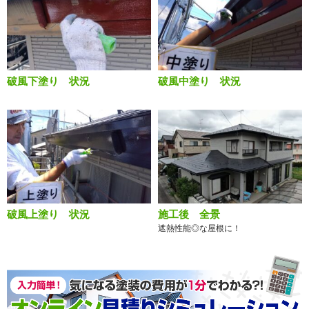
破風下塗り 状況
破風中塗り 状況
破風上塗り 状況
施工後 全景
遮熱性能◎な屋根に！