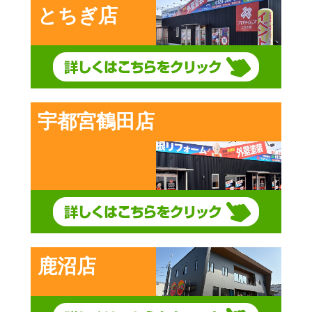
とちぎ店
宇都宮鶴田店
鹿沼店