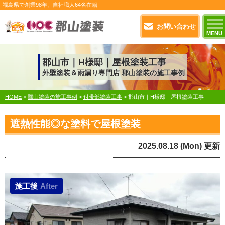
福島県で
創業98年
、自社職人
64名在籍
お問い合わせ
MENU
郡山市｜H様邸｜屋根塗装工事
外壁塗装＆雨漏り専門店 郡山塗装の施工事例
HOME
>
郡山塗装の施工事例
>
付帯部塗装工事
>
郡山市｜H様邸｜屋根塗装工事
遮熱性能◎な塗料で屋根塗装
2025.08.18 (Mon) 更新
施工後
After