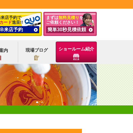
B来店予約で
まずは
無料見積り
を
カード
進呈!!
ご依頼ください！
EB来店予約
簡単30秒見積依頼
ショールーム紹介
現場ブログ
案内