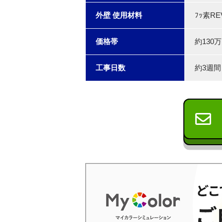
外壁 使用材料
ﾌｯ素RE
価格帯
約130
工事日数
約3週間