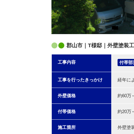
郡山市｜T様邸｜外壁塗装
工事内容
付帯部
工事を行ったきっかけ
経年に
外壁価格
約60万
付帯価格
約20万
施工箇所
外壁塗