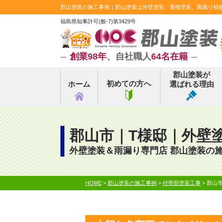
郡山塗装の施工事例｜郡山塗装は外壁塗装、屋根塗装、雨漏り補修実
福島県知事許可(般-7)第3429号
創業98年
、自社職人
64名在籍
郡山塗装が
初めての方へ
ホーム
選ばれる理由
郡山市｜T様邸｜外壁
外壁塗装＆雨漏り専門店 郡山塗装の
HOME
>
郡山塗装の施工事例
>
付帯部塗装工事
>
郡山