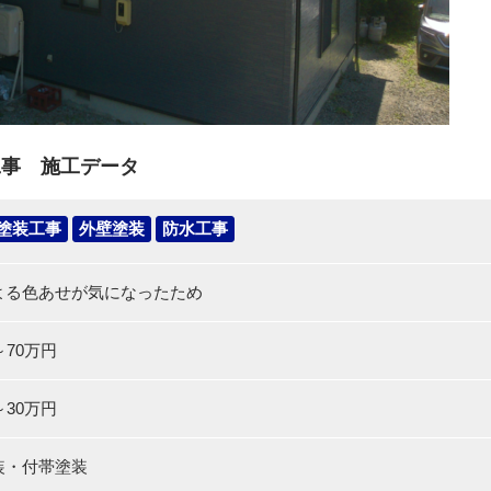
工事 施工データ
塗装工事
外壁塗装
防水工事
よる色あせが気になったため
～70万円
～30万円
装・付帯塗装