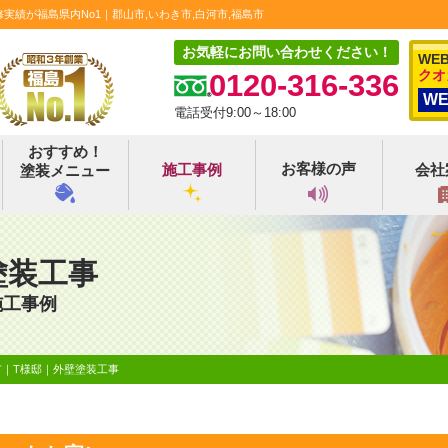
績が福島県内No1｜郡山市,いわき市,白河市,福島市
お気軽にお問い合わせください！
WE
クオ
0120-316-336
W
電話受付9:00～18:00
おすすめ！
お客様の声
施工事例
会社
塗装メニュー
塗装工事
施工事例
市｜T様邸｜外壁塗装工事