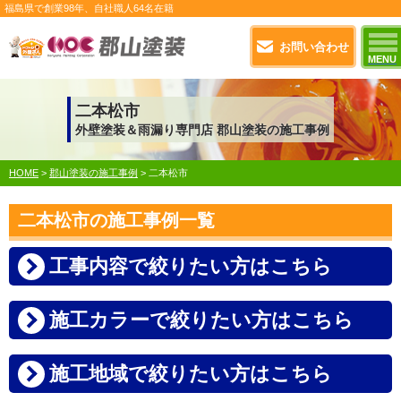
福島県で
創業98年
、自社職人
64名在籍
お問い合わせ
MENU
二本松市
外壁塗装＆雨漏り専門店 郡山塗装の施工事例
HOME
>
郡山塗装の施工事例
>
二本松市
二本松市の施工事例一覧
工事内容で絞りたい方はこちら
施工カラーで絞りたい方はこちら
施工地域で絞りたい方はこちら