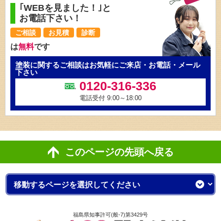
｢WEBを見ました！｣と
お電話下さい！
ご相談
お見積
診断
は
無料
です
塗装に関するご相談はお気軽にご来店・お電話・メール
下さい
0120-316-336
電話受付 9:00～18:00
このページの先頭へ戻る
福島県知事許可(般-7)第3429号