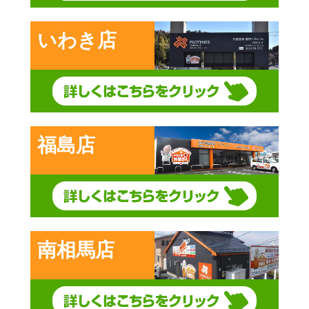
いわき店
福島店
南相馬店