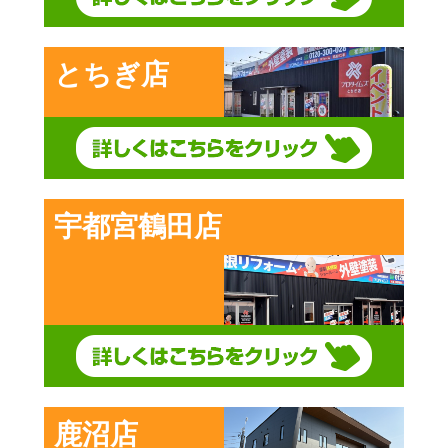
とちぎ店
宇都宮鶴田店
鹿沼店