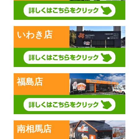
いわき店
福島店
南相馬店