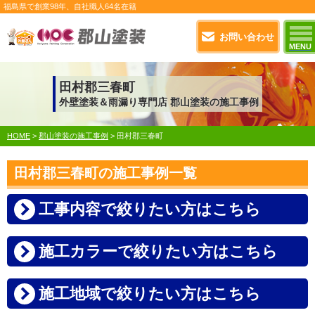
福島県で
創業98年
、自社職人
64名在籍
お問い合わせ
MENU
田村郡三春町
外壁塗装＆雨漏り専門店 郡山塗装の施工事例
HOME
>
郡山塗装の施工事例
>
田村郡三春町
田村郡三春町の施工事例一覧
工事内容で絞りたい方はこちら
施工カラーで絞りたい方はこちら
施工地域で絞りたい方はこちら