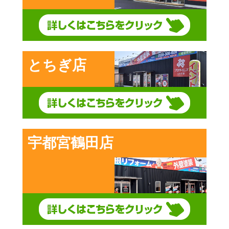
とちぎ店
宇都宮鶴田店