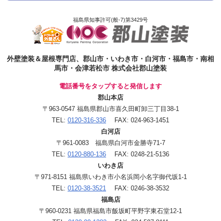
福島県知事許可(般-7)第3429号
外壁塗装＆屋根専門店、郡山市・いわき市・白河市・福島市・南相
馬市・会津若松市 株式会社郡山塗装
電話番号をタップすると発信します
郡山本店
〒963-0547 福島県郡山市喜久田町卸三丁目38-1
TEL:
0120-316-336
FAX: 024-963-1451
白河店
〒961-0083 福島県白河市金勝寺71-7
TEL:
0120-880-136
FAX: 0248-21-5136
いわき店
〒971-8151 福島県いわき市小名浜岡小名字御代坂1-1
TEL:
0120-38-3521
FAX: 0246-38-3532
福島店
〒960-0231 福島県福島市飯坂町平野字東石堂12-1