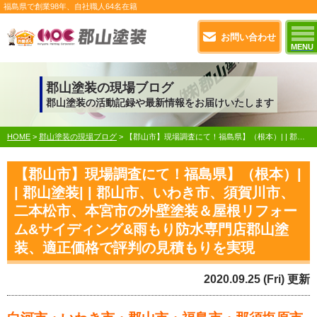
福島県で
創業98年
、自社職人
64名在籍
お問い合わせ
MENU
郡山塗装の現場ブログ
郡山塗装の活動記録や最新情報をお届けいたします
HOME
>
郡山塗装の現場ブログ
>
【郡山市】現場調査にて！福島県】（根本）| | 郡山塗装| | 郡山市、いわき市、須賀川市、二本松市、本宮市の外壁塗装＆屋根リフォーム&サイディング&雨もり防水専門店郡山塗装、適正価格で評判の見積もりを実現
【郡山市】現場調査にて！福島県】（根本）|
| 郡山塗装| | 郡山市、いわき市、須賀川市、
二本松市、本宮市の外壁塗装＆屋根リフォー
ム&サイディング&雨もり防水専門店郡山塗
装、適正価格で評判の見積もりを実現
2020.09.25 (Fri) 更新