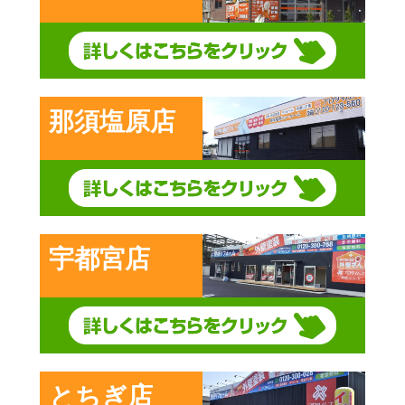
那須塩原店
宇都宮店
とちぎ店