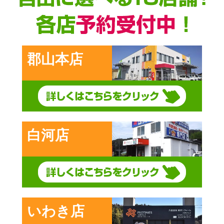
郡山本店
白河店
いわき店