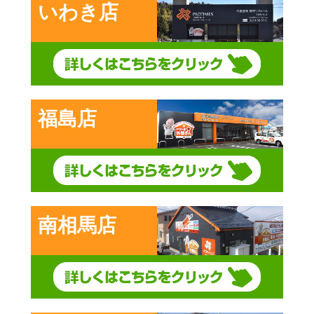
いわき店
福島店
南相馬店