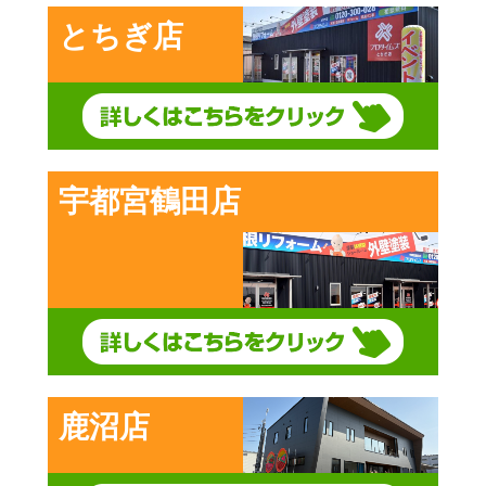
とちぎ店
宇都宮鶴田店
鹿沼店