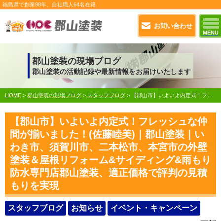
福島県で
創業98年
、自社職人
64名在籍
お問い合わせ
MENU
郡山塗装の現場ブログ
郡山塗装の活動記録や最新情報をお届けいたします
HOME
>
郡山塗装の現場ブログ
>
スタッフブログ
>
【郡山市】いよいよ内定式！フレッシュな仲間が揃いました！(佐藤睦美)｜郡山塗装｜いわき市、須賀川市、二本松市、本宮市の外壁塗装＆屋根リフォーム&サイディング&雨もり防水専門店郡山塗装、適正価格で評判の見積もりを実現
【郡山市】いよいよ内定式！フレッシュな仲
間が揃いました！(佐藤睦美)｜郡山塗装｜い
わき市、須賀川市、二本松市、本宮市の外壁
塗装＆屋根リフォーム&サイディング&雨もり
防水専門店郡山塗装、適正価格で評判の見積
もりを実現
スタッフブログ
お知らせ
イベント・キャンペーン