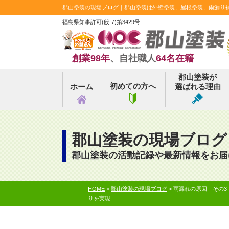
郡山塗装の現場ブログ｜郡山塗装は外壁塗装、屋根塗装、雨漏り補修
福島県知事許可(般-7)第3429号
創業98年
、自社職人
64名在籍
郡山塗装が
初めての方へ
ホーム
選ばれる理由
郡山塗装の現場ブログ
郡山塗装の活動記録や最新情報をお届
HOME
>
郡山塗装の現場ブログ
>
雨漏れの原因 その3
りを実現