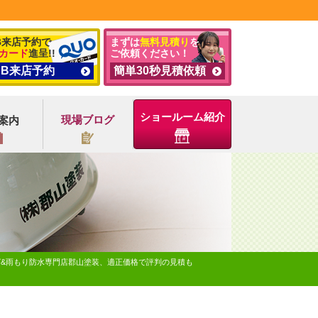
B来店予約で
まずは
無料見積り
を
カード
進呈!!
ご依頼ください！
EB来店予約
簡単30秒見積依頼
ショールーム紹介
現場ブログ
案内
グ&雨もり防水専門店郡山塗装、適正価格で評判の見積も