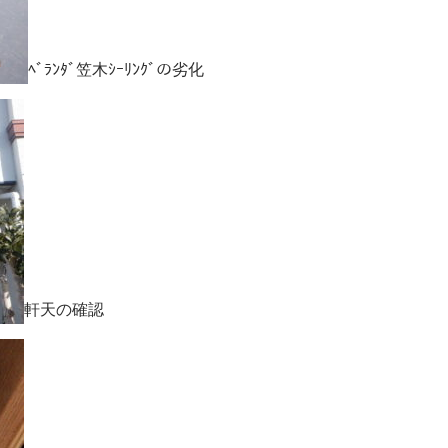
ﾍﾞﾗﾝﾀﾞ笠木ｼｰﾘﾝｸﾞの劣化
軒天の確認