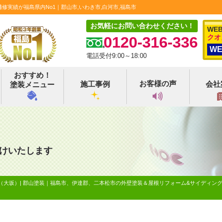
実績が福島県内No1｜郡山市,いわき市,白河市,福島市
お気軽にお問い合わせください！
WE
クオ
0120-316-336
W
電話受付9:00～18:00
おすすめ！
お客様の声
施工事例
会社
塗装メニュー
けいたします
（大坂）| 郡山塗装｜福島市、伊達郡、二本松市の外壁塗装＆屋根リフォーム&サイディン