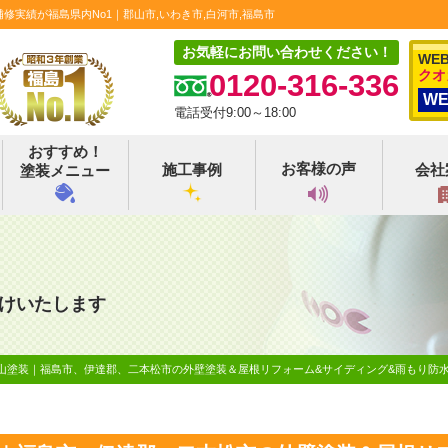
実績が福島県内No1｜郡山市,いわき市,白河市,福島市
お気軽にお問い合わせください！
WE
クオ
0120-316-336
W
電話受付9:00～18:00
おすすめ！
お客様の声
施工事例
会社
塗装メニュー
けいたします
郡山塗装｜福島市、伊達郡、二本松市の外壁塗装＆屋根リフォーム&サイディング&雨もり防