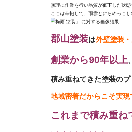
無理に作業を行い品質が低下した状態
ここは辛抱して、雨雲とにらめっこし
郡山塗
装
は
外壁塗装・
創業から90年以上
積み重ねて
きた塗装のプ
地域密着だからこそ実現
これまで積み重ね