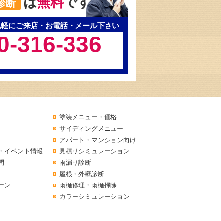
は
無料
です
診断
気軽にご来店・お電話・メール下さい
0-316-336
塗装メニュー・価格
サイディングメニュー
アパート・マンション向け
・イベント情報
見積りシミュレーション
問
雨漏り診断
屋根・外壁診断
ーン
雨樋修理・雨樋掃除
カラーシミュレーション