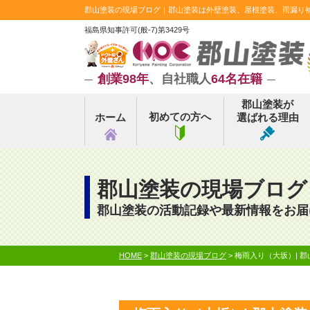
郡山塗装の現場ブログ｜郡山塗装は外壁塗装、屋根塗装、雨漏り補修
福島県知事許可(般-7)第3429号
創業98年
、自社職人
64名在籍
郡山塗装が
初めての方へ
ホーム
選ばれる理由
郡山塗装の現場ブログ
郡山塗装の活動記録や最新情報をお届
HOME
>
郡山塗装の現場ブログ
>
梅雨入り（大坂）| 