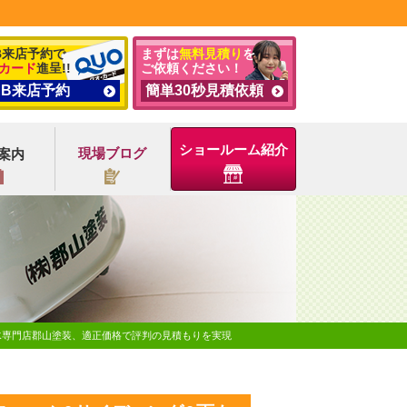
B来店予約で
まずは
無料見積り
を
カード
進呈!!
ご依頼ください！
EB来店予約
簡単30秒見積依頼
ショールーム紹介
現場ブログ
案内
水専門店郡山塗装、適正価格で評判の見積もりを実現