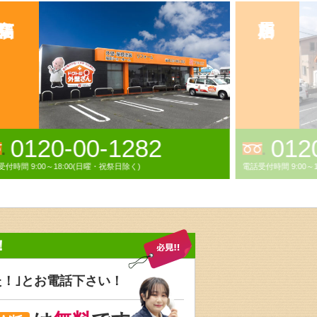
0120-788-786
024
付時間 9:00～18:00年中無休(GW,お盆,年末年始休業)
電話受付時間 9:00
！
た！｣と
お電話下さい！