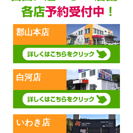
郡山本店
白河店
いわき店