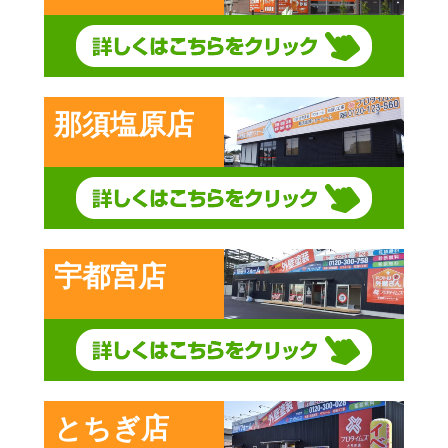
那須塩原店
宇都宮店
とちぎ店