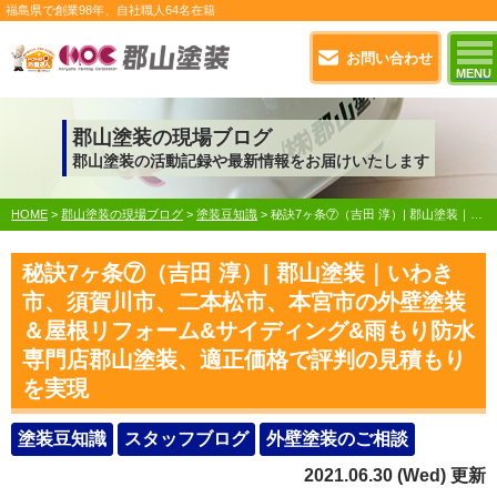
福島県で
創業98年
、自社職人
64名在籍
お問い合わせ
MENU
郡山塗装の現場ブログ
郡山塗装の活動記録や最新情報をお届けいたします
HOME
>
郡山塗装の現場ブログ
>
塗装豆知識
>
秘訣7ヶ条⑦（吉田 淳）| 郡山塗装｜いわき市、須賀川市、二本松市、本宮市の外壁塗装＆屋根リフォーム&サイディング&雨もり防水専門店郡山塗装、適正価格で評判の見積もりを実現
秘訣7ヶ条⑦（吉田 淳）| 郡山塗装｜いわき
市、須賀川市、二本松市、本宮市の外壁塗装
＆屋根リフォーム&サイディング&雨もり防水
専門店郡山塗装、適正価格で評判の見積もり
を実現
塗装豆知識
スタッフブログ
外壁塗装のご相談
2021.06.30 (Wed) 更新