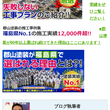
実績をぜ
ひご覧く
ださい！
■郡
山塗
装が90年以上選ばれ続けてきた理由はここにあります！
ブログ執筆者