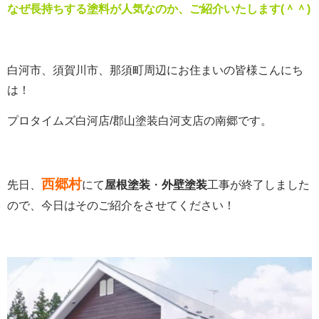
なぜ長持ちする塗料が人気なのか、ご紹介いたします(＾＾)
白河市、須賀川市、那須町周辺にお住まいの皆様こんにち
は！
プロタイムズ白河店
/
郡山塗装白河支店の南郷です。
西郷村
先日、
にて
屋根塗装
・
外壁塗装
工事が終了しました
ので、今日はそのご紹介をさせてください！