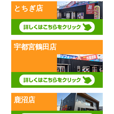
とちぎ店
宇都宮鶴田店
鹿沼店