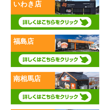
いわき店
福島店
南相馬店