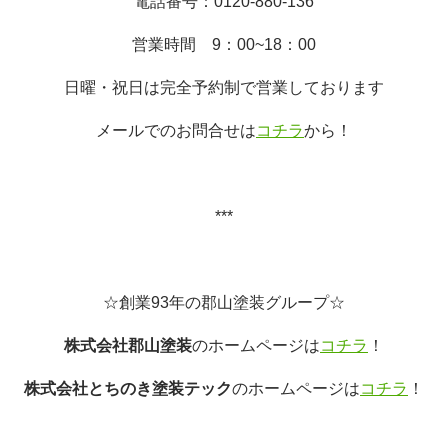
電話番号：
0120-880-136
営業時間
9
：
00~18
：
00
日曜・祝日は完全予約制で営業しております
メールでのお問合せは
コチラ
から！
***
☆創業
93
年の郡山塗装グループ☆
株式会社郡山塗装
のホームページは
コチラ
！
株式会社とちのき塗装テック
のホームページは
コチラ
！