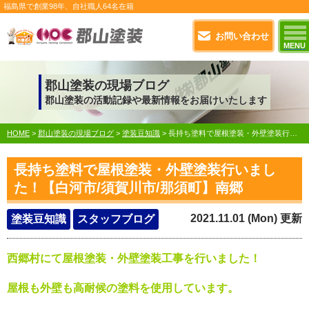
福島県で
創業98年
、自社職人
64名在籍
お問い合わせ
MENU
郡山塗装の現場ブログ
郡山塗装の活動記録や最新情報をお届けいたします
HOME
>
郡山塗装の現場ブログ
>
塗装豆知識
>
長持ち塗料で屋根塗装・外壁塗装行いました！【白河市/須賀川市/那須町】南郷
長持ち塗料で屋根塗装・外壁塗装行いまし
た！【白河市/須賀川市/那須町】南郷
2021.11.01 (Mon) 更新
塗装豆知識
スタッフブログ
西郷村にて屋根塗装・外壁塗装工事を行いました！
屋根も外壁も高耐候の塗料を使用しています。