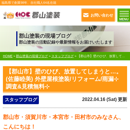
福島県で
創業98年
、自社職人
64名在籍
お問い合わせ
MENU
郡山塗装の現場ブログ
郡山塗装の活動記録や最新情報をお届けいたします
HOME
>
郡山塗装の現場ブログ
>
スタッフブログ
>
【郡山市】壁のひび、放置してしまうと…。(佐藤睦美) 外壁屋根塗装/リフォーム/雨漏⊹調査&見積無料⊹
【郡山市】壁のひび、放置してしまうと…。
(佐藤睦美) 外壁屋根塗装/リフォーム/雨漏⊹
調査&見積無料⊹
2022.04.16 (Sat) 更新
スタッフブログ
郡山市・須賀川市・本宮市・田村市のみなさん、
こんにちは！