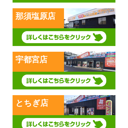
那須塩原店
宇都宮店
とちぎ店