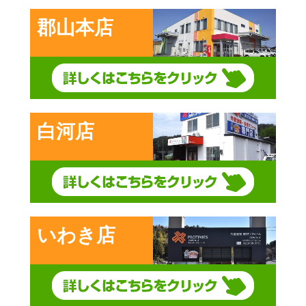
郡山本店
白河店
いわき店