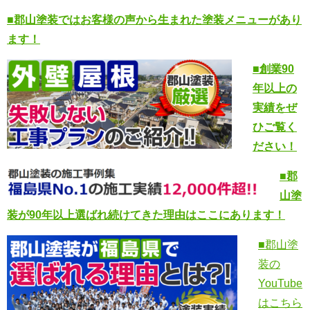
■郡山塗装ではお客様の声から生まれた塗装メニューがあり
ます！
■創業90
年以上の
実績をぜ
ひご覧く
ださい！
■郡
山塗
装が90年以上選ばれ続けてきた
理由はここにあります！
■郡山塗
装の
YouTube
はこちら