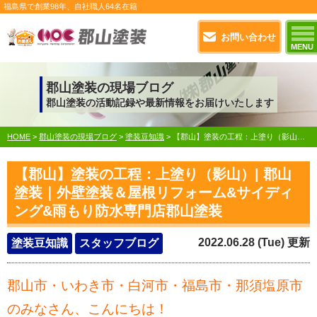
福島県で
創業98年
、自社職人
64名在籍
お問い合わせ
MENU
郡山塗装の現場ブログ
郡山塗装の活動記録や最新情報をお届けいたします
HOME
>
郡山塗装の現場ブログ
>
塗装豆知識
>
【郡山】塗装の工程：上塗り（影山）| 郡山塗装｜外壁塗装＆屋根リフォーム&サイディング&雨もり防水専門店郡山塗装
【郡山】塗装の工程：上塗り（影山）| 郡山
塗装｜外壁塗装＆屋根リフォーム&サイディ
ング&雨もり防水専門店郡山塗装
2022.06.28 (Tue) 更新
塗装豆知識
スタッフブログ
郡山市・いわき市・白河市・福島市・那須塩原市
のみなさん、こんにちは！