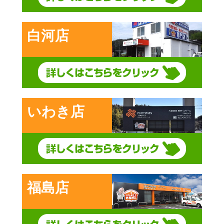
白河店
いわき店
福島店