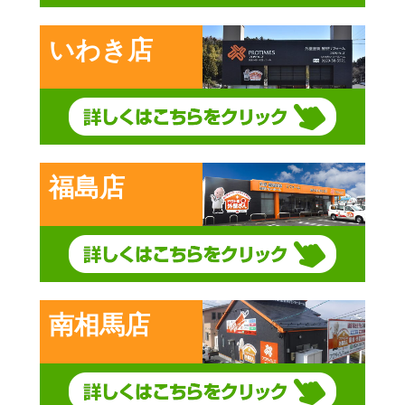
いわき店
福島店
南相馬店