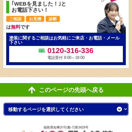
｢WEBを見ました！｣と
お電話下さい！
ご相談
お見積
診断
は
無料
です
塗装に関するご相談はお気軽にご来店・お電話・メール
下さい
0120-316-336
電話受付 9:00～18:00
このページの先頭へ戻る
福島県知事許可(般-7)第3429号