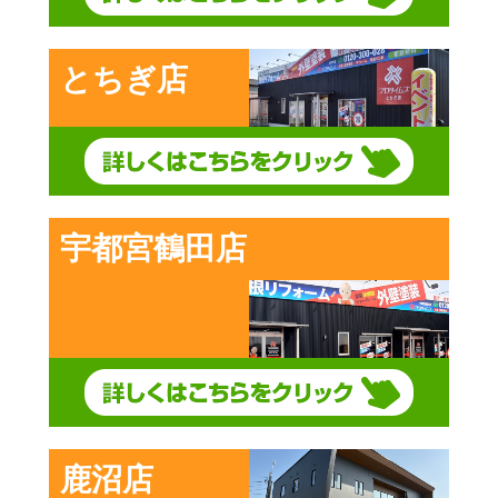
とちぎ店
宇都宮鶴田店
鹿沼店