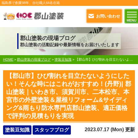
福島県で
創業98年
、自社職人
64名在籍
お問い合わせ
MENU
郡山塗装の現場ブログ
郡山塗装の活動記録や最新情報をお届けいたします
HOME
>
郡山塗装の現場ブログ
>
塗装豆知識
>
【郡山市】ひび割れを目立たないようにしたい！そんな時にはこれがおすすめ！(丹野)| 郡山塗装｜いわき市、須賀川市、二本松市、本宮市の外壁塗装＆屋根リフォーム&サイディング&雨もり防水専門店郡山塗装、適正価格で評判の見積もりを実現
【郡山市】ひび割れを目立たないようにした
い！そんな時にはこれがおすすめ！(丹野)| 郡
山塗装｜いわき市、須賀川市、二本松市、本
宮市の外壁塗装＆屋根リフォーム&サイディ
ング&雨もり防水専門店郡山塗装、適正価格
で評判の見積もりを実現
2023.07.17 (Mon) 更新
塗装豆知識
スタッフブログ