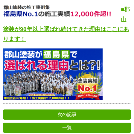
■郡
山
塗装が90年以上選ばれ続けてきた
理由はここにあ
ります！
次の記事
一覧