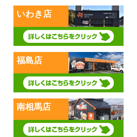
いわき店
福島店
南相馬店