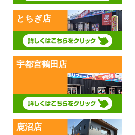
とちぎ店
宇都宮鶴田店
鹿沼店