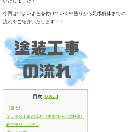
いたしました！
今回はいよいよ色を付けていく中塗りから足場解体までの
流れをご紹介いたします！！
目次
[
非表示
]
【目次】
１．塗装工事の流れ（中塗り〜足場解体）
⑤中塗り、上塗り