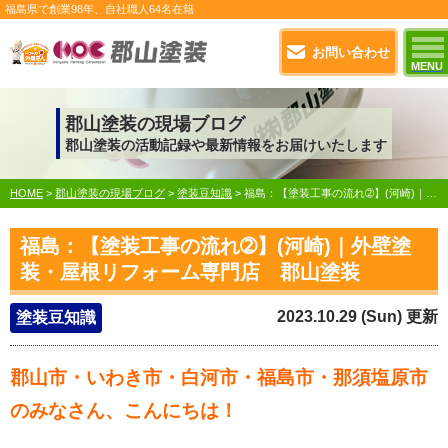
福島県で
創業98年
、自社職人
64名在籍
お問い合わせ
MENU
郡山塗装の現場ブログ
郡山塗装の活動記録や最新情報をお届けいたします
HOME
>
郡山塗装の現場ブログ
>
塗装豆知識
>
福島：【塗装工事の流れ➁】(河崎)｜外壁塗装・屋根リフォーム専門店 郡山塗装
福島：【塗装工事の流れ➁】(河崎)｜外壁塗
装・屋根リフォーム専門店 郡山塗装
2023.10.29 (Sun) 更新
塗装豆知識
郡山市・いわき市・白河市・福島市・那須塩原市
のみなさん、こんにちは！