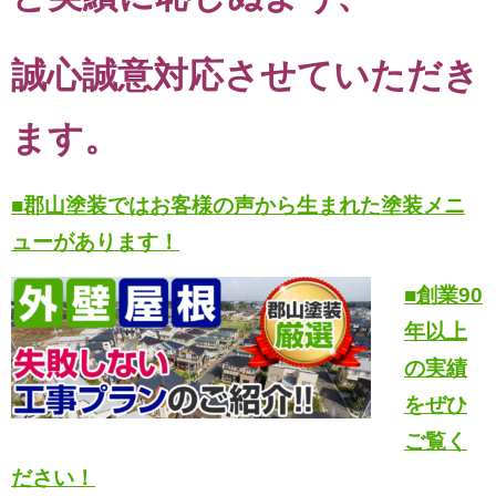
誠心誠意対応させていただき
ます。
■郡山塗装ではお客様の声から生まれた塗装メニ
ューがあります！
■創業90
年以上
の実績
をぜひ
ご覧く
ださい！