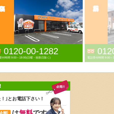
0120-788-786
024
付時間 9:00～18:00年中無休(GW,お盆,年末年始休業)
電話受付時間 9:00
！
た！｣と
お電話下さい！
は
無料
です
診断