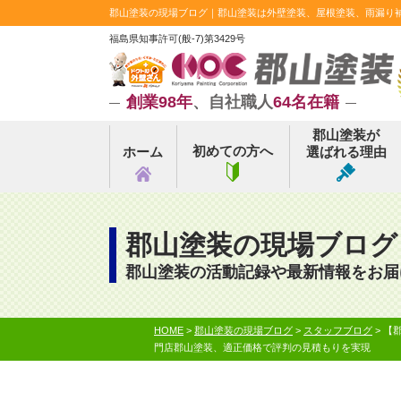
郡山塗装の現場ブログ｜郡山塗装は外壁塗装、屋根塗装、雨漏り補修
福島県知事許可(般-7)第3429号
創業98年
、自社職人
64名在籍
郡山塗装が
初めての方へ
ホーム
選ばれる理由
郡山塗装の現場ブログ
郡山塗装の活動記録や最新情報をお届
HOME
>
郡山塗装の現場ブログ
>
スタッフブログ
>
【
門店郡山塗装、適正価格で評判の見積もりを実現