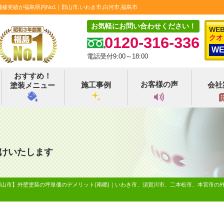
実績が福島県内No1｜郡山市,いわき市,白河市,福島市
お気軽にお問い合わせください！
WE
クオ
0120-316-336
W
電話受付9:00～18:00
おすすめ！
お客様の声
施工事例
会社
塗装メニュー
けいたします
郡山市】外壁塗装の坪単価のデメリット(南郷)｜いわき市、須賀川市、二本松市、本宮市の