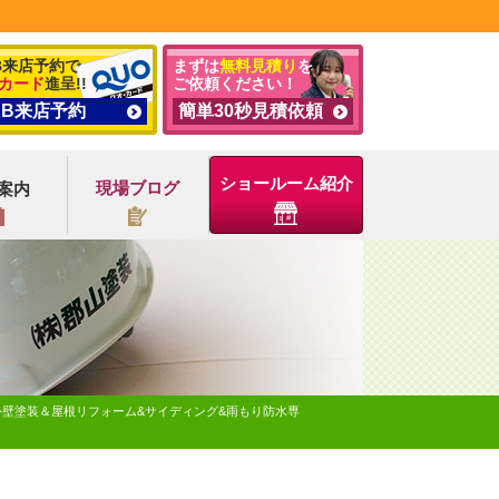
B来店予約で
まずは
無料見積り
を
カード
進呈!!
ご依頼ください！
EB来店予約
簡単30秒見積依頼
ショールーム紹介
現場ブログ
案内
外壁塗装＆屋根リフォーム&サイディング&雨もり防水専