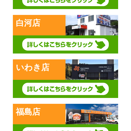
白河店
いわき店
福島店