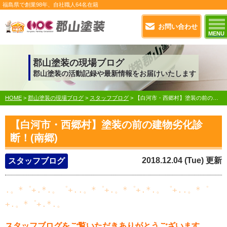
福島県で
創業98年
、自社職人
64名在籍
お問い合わせ
MENU
郡山塗装の現場ブログ
郡山塗装の活動記録や最新情報をお届けいたします
HOME
>
郡山塗装の現場ブログ
>
スタッフブログ
>
【白河市・西郷村】塗装の前の建物劣化診断！(南郷)
【白河市・西郷村】塗装の前の建物劣化診
断！(南郷)
2018.12.04 (Tue) 更新
スタッフブログ
.。*゜+.*.。゜+..。*゜+.。*゜+.*.。゜+..。*゜
+.。*゜+.*.。
スタッフブログをご覧いただきありがとうございます。