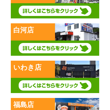
白河店
いわき店
福島店