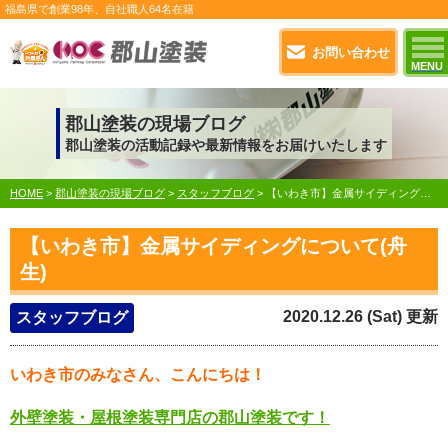
福島県で
創業98年
、自社職人
64名在籍
お問い合わせ
MENU
郡山塗装の現場ブログ
郡山塗装の活動記録や最新情報をお届けいたします
HOME
>
郡山塗装の現場ブログ
>
スタッフブログ
>
【いわき市】金属サイディングについて(舟生)
【いわき市】金属サイディングについて(舟
生)
2020.12.26 (Sat) 更新
スタッフブログ
いわき市のみなさん、こんにちは！
外壁塗装・屋根塗装専門店の郡山塗装です！