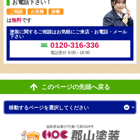
お電話下さい！
ご相談
お見積
診断
は
無料
です
塗装に関するご相談はお気軽にご来店・お電話・メール
下さい
0120-316-336
電話受付 9:00～18:00
このページの先頭へ戻る
福島県知事許可(般-7)第3429号