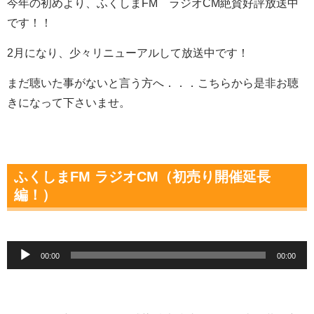
今年の初めより、ふくしまFM ラジオCM絶賛好評放送中
です！！
2月になり、少々リニューアルして放送中です！
まだ聴いた事がないと言う方へ．．．こちらから是非お聴
きになって下さいませ。
ふくしまFM ラジオCM（初売り開催延長
編！）
音
00:00
00:00
声
プ
レ