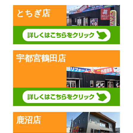
とちぎ店
宇都宮鶴田店
鹿沼店