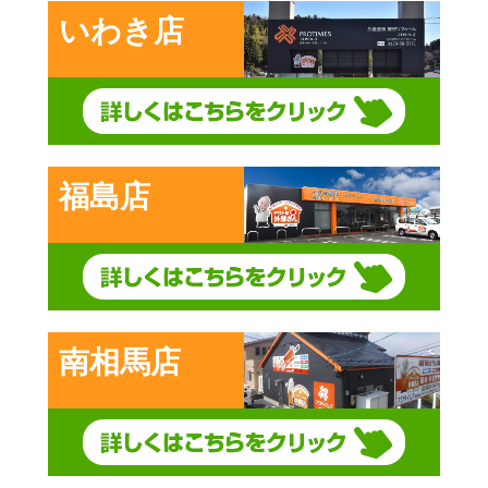
いわき店
福島店
南相馬店