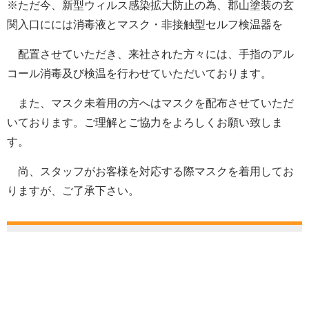
※ただ今、新型ウィルス感染拡大防止の為、郡山塗装の玄
ー
関入口にには消毒液とマスク・非接触型セルフ検温器を
ヤ
ー
配置させていただき、来社された方々には、手指のアル
コール消毒及び検温を行わせていただいております。
また、マスク未着用の方へはマスクを配布させていただ
いております。ご理解とご協力をよろしくお願い致しま
す。
尚、スタッフがお客様を対応する際マスクを着用してお
りますが、ご了承下さい。