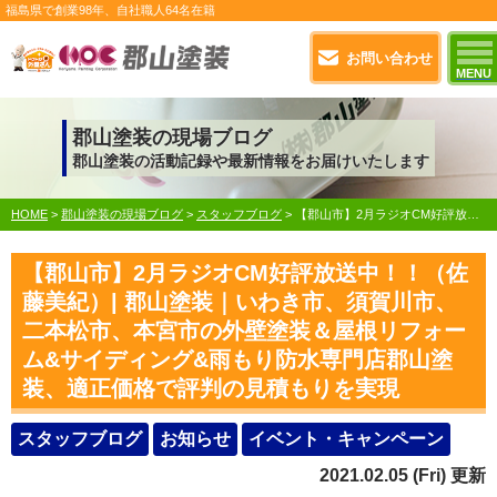
福島県で
創業98年
、自社職人
64名在籍
お問い合わせ
MENU
郡山塗装の現場ブログ
郡山塗装の活動記録や最新情報をお届けいたします
HOME
>
郡山塗装の現場ブログ
>
スタッフブログ
>
【郡山市】2月ラジオCM好評放送中！！（佐藤美紀）| 郡山塗装｜いわき市、須賀川市、二本松市、本宮市の外壁塗装＆屋根リフォーム&サイディング&雨もり防水専門店郡山塗装、適正価格で評判の見積もりを実現
【郡山市】2月ラジオCM好評放送中！！（佐
藤美紀）| 郡山塗装｜いわき市、須賀川市、
二本松市、本宮市の外壁塗装＆屋根リフォー
ム&サイディング&雨もり防水専門店郡山塗
装、適正価格で評判の見積もりを実現
スタッフブログ
お知らせ
イベント・キャンペーン
2021.02.05 (Fri) 更新